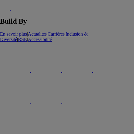
Build By
En savoir plus
|
Actualités
|
Carrières
|
Inclusion &
Diversité
|
RSE
|
Accessibilité