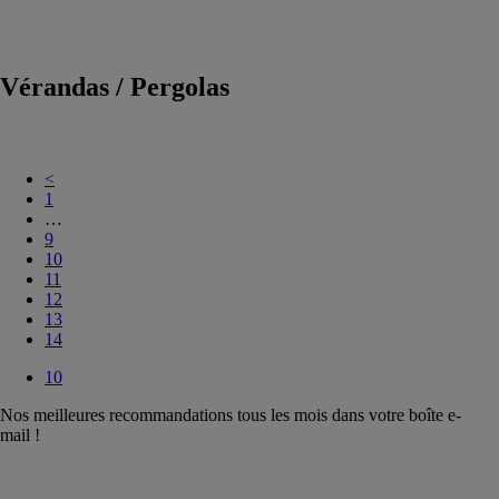
pour machines
outils
Vérandas / Pergolas
<
1
…
9
10
11
12
13
14
10
Nos meilleures recommandations tous les mois dans votre boîte e-
mail !