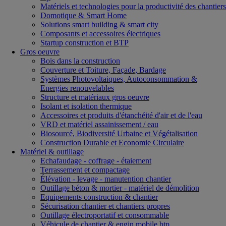
Matériels et technologies pour la productivité des chantiers
Domotique & Smart Home
Solutions smart building & smart city
Composants et accessoires électriques
Startup construction et BTP
Gros oeuvre
Bois dans la construction
Couverture et Toiture, Façade, Bardage
Systèmes Photovoltaiques, Autoconsommation &
Energies renouvelables
Structure et matériaux gros oeuvre
Isolant et isolation thermique
Accessoires et produits d'étanchéité d'air et de l'eau
VRD et matériel assainissement / eau
Biosourcé, Biodiversité Urbaine et Végétalisation
Construction Durable et Economie Circulaire
Matériel & outillage
Echafaudage - coffrage - étaiement
Terrassement et compactage
Élévation - levage - manutention chantier
Outillage béton & mortier - matériel de démolition
Equipements construction & chantier
Sécurisation chantier et chantiers propres
Outillage électroportatif et consommable
Véhicule de chantier & engin mobile btp