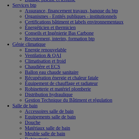
Services btp
Assurance, financement travaux, banque du btp
Organismes - Entités publiques - institutionnels
Certifications bâtiment et labels environnementaux
Énergéticien et thermicien
Conseils et Ingénierie Bas Carbone
Recrutement, interim, formation btp
Génie climatique
Energie renouvelable
Ventilation & QAI
Climatisation et froid
Chaudière et ECS
Ballon eau chaude sanitaire
Récupération énergie et chaleur fatale
Équipement de chauffage et radiateur
Robinetterie et matériel plomberie
Distribution hydraulique
Gestion Technique du Bâtiment et régulation
Salle de bain
Accessoires salle de bain
Equipements salle de bain
Douche
Matériaux salle de bain
Meuble salle de bain