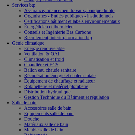
Services btp
Assurance, financement travaux, banque du btp
Organismes - Entités publiques - institutionnels
Certifications bâtiment et labels environnementaux
Énergéticien et thermicien
Conseils et Ingénierie Bas Carbone
Recrutement, interim, formation btp
Génie climatique
Energie renouvelable
Ventilation & QAI
Climatisation et froid
Chaudière et ECS
Ballon eau chaude sanitaire
Récupération énergie et chaleur fatale
Équipement de chauffage et radiateur
Robinetterie et matériel plomberie
Distribution hydraulique
Gestion Technique du Bâtiment et régulation
Salle de bain
Accessoires salle de bain
Equipements salle de bain
Douche
Matériaux salle de bain
Meuble salle de bain