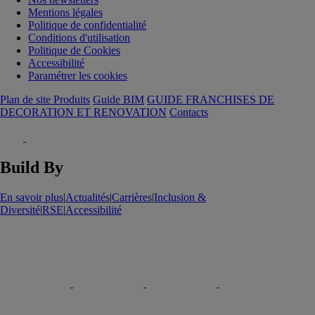
Mentions légales
Politique de confidentialité
Conditions d'utilisation
Politique de Cookies
Accessibilité
Paramétrer les cookies
Plan de site Produits
Guide BIM
GUIDE FRANCHISES DE
DECORATION ET RENOVATION
Contacts
Build By
En savoir plus
|
Actualités
|
Carrières
|
Inclusion &
Diversité
|
RSE
|
Accessibilité