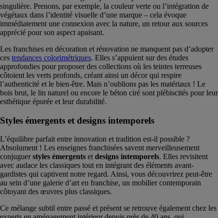
singulière. Prenons, par exemple, la couleur verte ou l’intégration de
végétaux dans l’identité visuelle d’une marque – cela évoque
immédiatement une connexion avec la nature, un retour aux sources
apprécié pour son aspect apaisant.
Les franchises en décoration et rénovation ne manquent pas d’adopter
ces
tendances colorimétriques
. Elles s’appuient sur des études
approfondies pour proposer des collections où les teintes terreuses
côtoient les verts profonds, créant ainsi un décor qui respire
l’authenticité et le bien-être. Mais n’oublions pas les matériaux ! Le
bois brut, le lin naturel ou encore le béton ciré sont plébiscités pour leur
esthétique épurée et leur durabilité.
Styles émergents et designs intemporels
L’équilibre parfait entre innovation et tradition est-il possible ?
Absolument ! Les enseignes franchisées savent merveilleusement
conjuguer
styles émergents
et
designs intemporels
. Elles revisitent
avec audace les classiques tout en intégrant des éléments avant-
gardistes qui captivent notre regard. Ainsi, vous découvrirez peut-être
au sein d’une galerie d’art en franchise, un mobilier contemporain
côtoyant des œuvres plus classiques.
Ce mélange subtil entre passé et présent se retrouve également chez les
experts en aménagement intérieur depuis près de 40 ans, qui