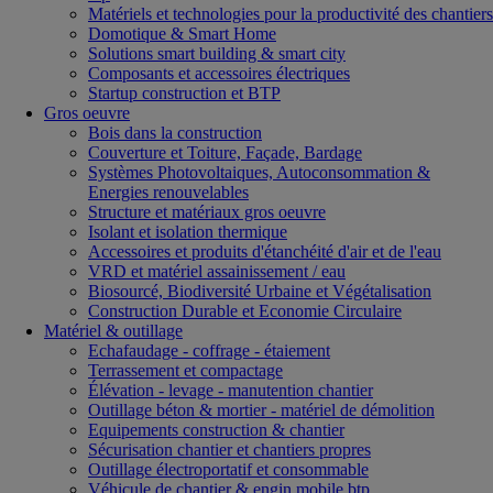
Matériels et technologies pour la productivité des chantiers
Domotique & Smart Home
Solutions smart building & smart city
Composants et accessoires électriques
Startup construction et BTP
Gros oeuvre
Bois dans la construction
Couverture et Toiture, Façade, Bardage
Systèmes Photovoltaiques, Autoconsommation &
Energies renouvelables
Structure et matériaux gros oeuvre
Isolant et isolation thermique
Accessoires et produits d'étanchéité d'air et de l'eau
VRD et matériel assainissement / eau
Biosourcé, Biodiversité Urbaine et Végétalisation
Construction Durable et Economie Circulaire
Matériel & outillage
Echafaudage - coffrage - étaiement
Terrassement et compactage
Élévation - levage - manutention chantier
Outillage béton & mortier - matériel de démolition
Equipements construction & chantier
Sécurisation chantier et chantiers propres
Outillage électroportatif et consommable
Véhicule de chantier & engin mobile btp