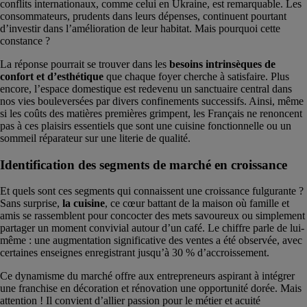
conflits internationaux, comme celui en Ukraine, est remarquable. Les
consommateurs, prudents dans leurs dépenses, continuent pourtant
d’investir dans l’amélioration de leur habitat. Mais pourquoi cette
constance ?
La réponse pourrait se trouver dans les
besoins intrinsèques de
confort et d’esthétique
que chaque foyer cherche à satisfaire. Plus
encore, l’espace domestique est redevenu un sanctuaire central dans
nos vies bouleversées par divers confinements successifs. Ainsi, même
si les coûts des matières premières grimpent, les Français ne renoncent
pas à ces plaisirs essentiels que sont une cuisine fonctionnelle ou un
sommeil réparateur sur une literie de qualité.
Identification des segments de marché en croissance
Et quels sont ces segments qui connaissent une croissance fulgurante ?
Sans surprise,
la cuisine
, ce cœur battant de la maison où famille et
amis se rassemblent pour concocter des mets savoureux ou simplement
partager un moment convivial autour d’un café. Le chiffre parle de lui-
même : une augmentation significative des ventes a été observée, avec
certaines enseignes enregistrant jusqu’à 30 % d’accroissement.
Ce dynamisme du marché offre aux entrepreneurs aspirant à intégrer
une franchise en décoration et rénovation une opportunité dorée. Mais
attention ! Il convient d’allier passion pour le métier et acuité