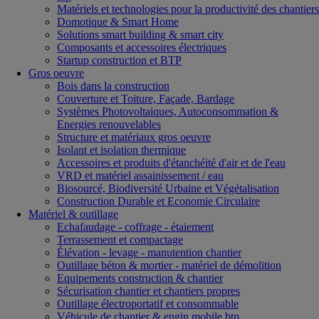
Matériels et technologies pour la productivité des chantiers
Domotique & Smart Home
Solutions smart building & smart city
Composants et accessoires électriques
Startup construction et BTP
Gros oeuvre
Bois dans la construction
Couverture et Toiture, Façade, Bardage
Systèmes Photovoltaiques, Autoconsommation &
Energies renouvelables
Structure et matériaux gros oeuvre
Isolant et isolation thermique
Accessoires et produits d'étanchéité d'air et de l'eau
VRD et matériel assainissement / eau
Biosourcé, Biodiversité Urbaine et Végétalisation
Construction Durable et Economie Circulaire
Matériel & outillage
Echafaudage - coffrage - étaiement
Terrassement et compactage
Élévation - levage - manutention chantier
Outillage béton & mortier - matériel de démolition
Equipements construction & chantier
Sécurisation chantier et chantiers propres
Outillage électroportatif et consommable
Véhicule de chantier & engin mobile btp