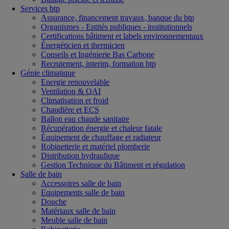
Services btp
Assurance, financement travaux, banque du btp
Organismes - Entités publiques - institutionnels
Certifications bâtiment et labels environnementaux
Énergéticien et thermicien
Conseils et Ingénierie Bas Carbone
Recrutement, interim, formation btp
Génie climatique
Energie renouvelable
Ventilation & QAI
Climatisation et froid
Chaudière et ECS
Ballon eau chaude sanitaire
Récupération énergie et chaleur fatale
Équipement de chauffage et radiateur
Robinetterie et matériel plomberie
Distribution hydraulique
Gestion Technique du Bâtiment et régulation
Salle de bain
Accessoires salle de bain
Equipements salle de bain
Douche
Matériaux salle de bain
Meuble salle de bain