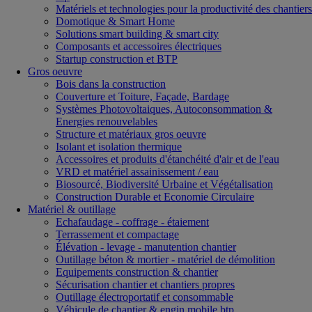
Matériels et technologies pour la productivité des chantiers
Domotique & Smart Home
Solutions smart building & smart city
Composants et accessoires électriques
Startup construction et BTP
Gros oeuvre
Bois dans la construction
Couverture et Toiture, Façade, Bardage
Systèmes Photovoltaiques, Autoconsommation &
Energies renouvelables
Structure et matériaux gros oeuvre
Isolant et isolation thermique
Accessoires et produits d'étanchéité d'air et de l'eau
VRD et matériel assainissement / eau
Biosourcé, Biodiversité Urbaine et Végétalisation
Construction Durable et Economie Circulaire
Matériel & outillage
Echafaudage - coffrage - étaiement
Terrassement et compactage
Élévation - levage - manutention chantier
Outillage béton & mortier - matériel de démolition
Equipements construction & chantier
Sécurisation chantier et chantiers propres
Outillage électroportatif et consommable
Véhicule de chantier & engin mobile btp