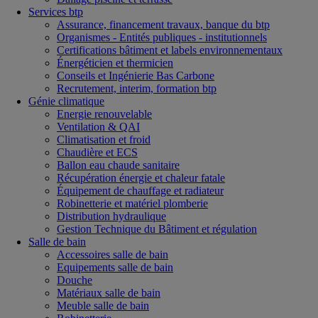
Services btp
Assurance, financement travaux, banque du btp
Organismes - Entités publiques - institutionnels
Certifications bâtiment et labels environnementaux
Énergéticien et thermicien
Conseils et Ingénierie Bas Carbone
Recrutement, interim, formation btp
Génie climatique
Energie renouvelable
Ventilation & QAI
Climatisation et froid
Chaudière et ECS
Ballon eau chaude sanitaire
Récupération énergie et chaleur fatale
Équipement de chauffage et radiateur
Robinetterie et matériel plomberie
Distribution hydraulique
Gestion Technique du Bâtiment et régulation
Salle de bain
Accessoires salle de bain
Equipements salle de bain
Douche
Matériaux salle de bain
Meuble salle de bain