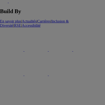
Build By
En savoir plus
|
Actualités
|
Carrières
|
Inclusion &
Diversité
|
RSE
|
Accessibilité