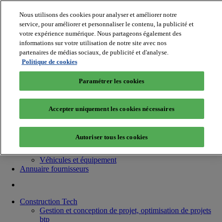
Nous utilisons des cookies pour analyser et améliorer notre
service, pour améliorer et personnaliser le contenu, la publicité et
votre expérience numérique. Nous partageons également des
informations sur votre utilisation de notre site avec nos
partenaires de médias sociaux, de publicité et d'analyse.
Batiradio
Politique de cookies
Articles & expertises
Construction Tech, IT, start-up
Paramétrer les cookies
Génie climatique
Gros œuvre, structure et enveloppe
Hors site
Accepter uniquement les cookies nécessaires
Interior et design, aménagement intérieur
Low carbon
Matériel et Outillage
Autoriser tous les cookies
Menuiserie / Fermeture
Salle de bains
Véhicules et équipement
Annuaire fournisseurs
Construction Tech
Gestion et conception de projet, optimisation de projets
btp