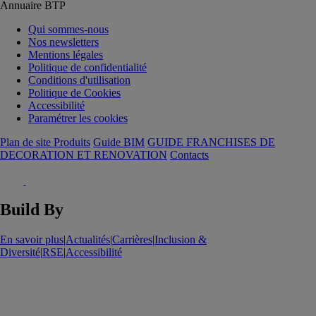
Annuaire BTP
Qui sommes-nous
Nos newsletters
Mentions légales
Politique de confidentialité
Conditions d'utilisation
Politique de Cookies
Accessibilité
Paramétrer les cookies
Plan de site Produits
Guide BIM
GUIDE FRANCHISES DE
DECORATION ET RENOVATION
Contacts
Build By
En savoir plus
|
Actualités
|
Carrières
|
Inclusion &
Diversité
|
RSE
|
Accessibilité