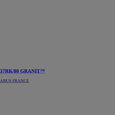
37RK/80
GRANIT™
ABUS
FRANCE
Le cadenas
GRANIT™
37/80 est conçu
pour protéger
des objets de
grande valeur
ou présentant
un risque de
vol très élevé
37RK/80 GRANIT™
ABUS FRANCE
26 Diskus®
ABUS
FRANCE
Le cadenas
Diskus® 26 est