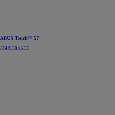
L'ABUS
Touch™ 57 est
un cadenas à
empreintes
digitales sans
clé ni
combinaison
ABUS Touch™ 57
ABUS FRANCE
797
KEYGARAGE™
One
ABUS
FRANCE
Le
KEYGARAGE™
One 797 est
une boîte à clés
intelligente
pour stocker et
partager des