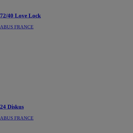
romantique
72/40 Love Lock
ABUS FRANCE
24 Diskus
ABUS
FRANCE
Le Diskus 24
est un cadenas
conçu pour
sécuriser des
objets contre
les attaques à
l'aide d'outils
manuels
24 Diskus
ABUS FRANCE
Bravus MX