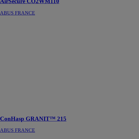
AirSecure CO2WM110
ABUS FRANCE
ConHasp
GRANIT™
215
ABUS
FRANCE
Le porte-
cadenas
ConHasp
Granit 215/100
est une solution
robuste et fiable
pour sécuriser
les conteneurs,
les entrepôts,
etc
ConHasp GRANIT™ 215
ABUS FRANCE