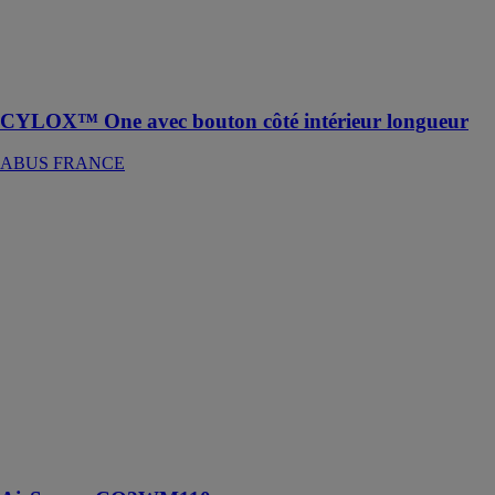
sécuriser et
contrôler
l'accès à votre
domicile
CYLOX™ One avec bouton côté intérieur longueur
ABUS FRANCE
AirSecure
CO2WM110
ABUS
FRANCE
L'AirSecure
contribue à
réduire le
risque
d'infection en
limitant la
concentration
d'aérosols dans
l'air