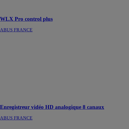
accès jusqu'à
160 portes
WLX Pro control plus
ABUS FRANCE
Enregistreur
vidéo HD
analogique 8
canaux
ABUS
FRANCE
Enregistrement
et affichage en
direct de tous
les canaux
jusqu'à 8 MPx
Enregistreur vidéo HD analogique 8 canaux
ABUS FRANCE
Porte-cadenas