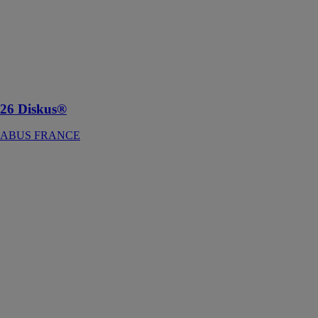
une solution de
sécurité robuste
et fiable conçue
pour protéger
les camions,
camionnettes,
etc
26 Diskus®
ABUS FRANCE
WLX Pro
control plus
ABUS
FRANCE
WLX Pro
control plus est
un système de
verrouillage
électronique
conçu pour la
gestion en
temps réel des