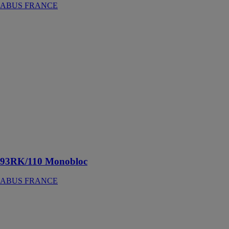
ABUS FRANCE
93RK/110
Monobloc
ABUS
FRANCE
Le 93RK/110
Monobloc est
un cadenas de
sécurité conçu
pour protéger
des objets de
grande valeur
ou des zones à
risque élevé
93RK/110 Monobloc
ABUS FRANCE
BORDO
GRANIT™
6500K
ABUS