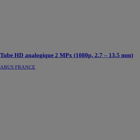
ABUS de 2
MPx est conçu
pour la
surveillance de
vastes zones, à
la fois à
l'intérieur et à
l'extérieur
Tube HD analogique 2 MPx (1080p, 2.7 – 13.5 mm)
ABUS FRANCE
WLX Pro Wall
Reader-Set
IP44 Intrusion
noir
ABUS
FRANCE
Le lecteur
mural
wAppLoxx Pro
est une solution
innovante pour