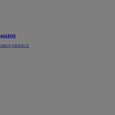
Le 466BM est
un cadenas
conçu pour les
environnements
exposés aux
intempéries
466BM
ABUS FRANCE
72/40 Love
Lock
ABUS
FRANCE
Le 72/40 Love
Lock est un
cadenas
symbolique
utilisé pour
sceller un
amour ou une
relation de
manière