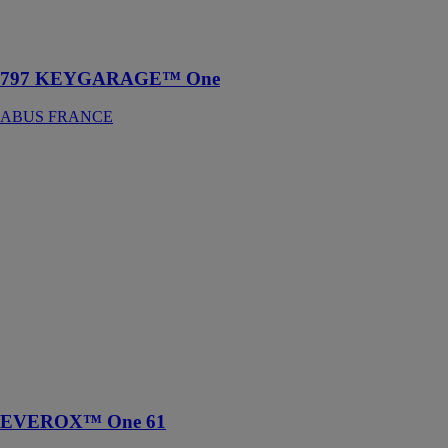
clés ou objets
de valeur en
toute sécurité
797 KEYGARAGE™ One
ABUS FRANCE
EVEROX™
One 61
ABUS
FRANCE
L'EVEROX™
One 61 est un
cadenas sans
clé conçu pour
sécuriser des
objets avec un
risque de vol
moyen, comme
des casiers
EVEROX™ One 61