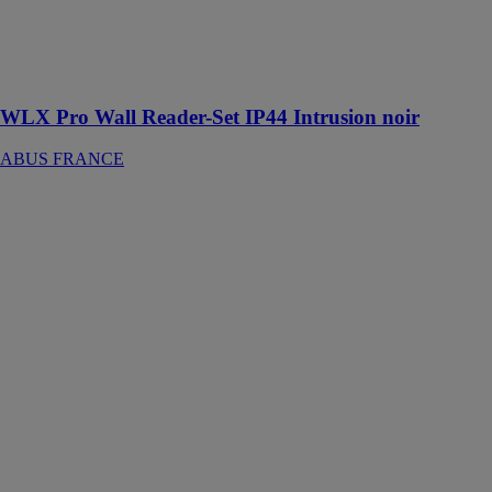
élargir les
applications du
système d'accès
numérique
WLX Pro Wall Reader-Set IP44 Intrusion noir
ABUS FRANCE
CYLOX™
One avec
bouton côté
intérieur
longueur
ABUS
FRANCE
Le Cylindre de
porte
électronique
avec bouton
côté intérieur
mécanique est
une solution
innovante pour