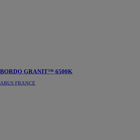
FRANCE
Le BORDO
GRANIT™
6500K est un
antivol pliable
conçu pour
protéger les
vélos contre les
tentatives de
vol
BORDO GRANIT™ 6500K
ABUS FRANCE
Tube HD
analogique 2
MPx (1080p,
2.7 – 13.5 mm)
ABUS
FRANCE
Le tube HD
analogique