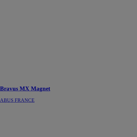
Magnet
ABUS
FRANCE
Le Bravus MX
Magnet est un
système de
fermeture
sécurisé conçu
pour offrir une
protection
contre les
tentatives de
copie illégale et
les effractions
Bravus MX Magnet
ABUS FRANCE
ABUS
Touch™ 57
ABUS
FRANCE