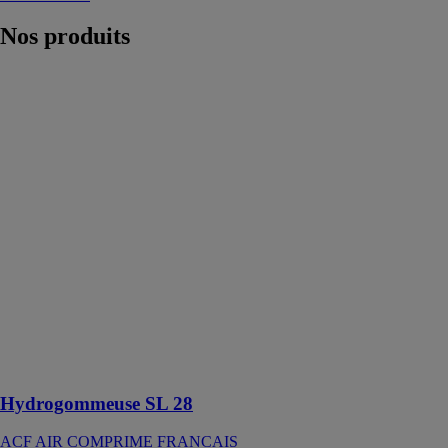
Nos
produits
Hydrogommeuse
SL 28
ACF AIR
COMPRIME
FRANCAIS
Hydrogommeuse
pour la
rénovation de
monuments et
le nettoyage de
poutres,
antifouling
coques
bateaux,
graffitis,
statues,…
Hydrogommeuse SL 28
ACF AIR COMPRIME FRANCAIS