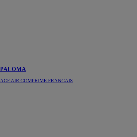
PALOMA
ACF AIR
COMPRIME
FRANCAIS
Jointoyeuse
professionnelle
électrique pour
jointer vos
murs en pierre
PALOMA
ACF AIR COMPRIME FRANCAIS
Container de
sablage
ACF AIR
COMPRIME
FRANCAIS
Container de
sablage pour
travaux de