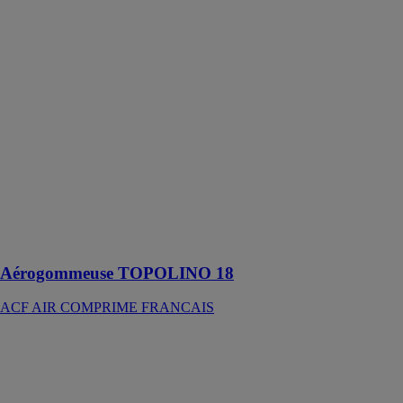
Aérogommeuse
TOPOLINO
18
ACF AIR
COMPRIME
FRANCAIS
Aérogommeuse
professionnelle
pour
aérogommage
de précision :
bois, statuaire,
graffiti, poutres,
lasure…
Aérogommeuse TOPOLINO 18
ACF AIR COMPRIME FRANCAIS
Sableuse à
pression
gamme sf
ACF AIR
COMPRIME