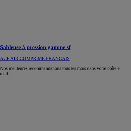
FRANCAIS
Sableuse/grenailleuse
à pression
adaptée à tous
les types de
décapage
Sableuse à pression gamme sf
ACF AIR COMPRIME FRANCAIS
Nos meilleures recommandations tous les mois dans votre boîte e-
mail !