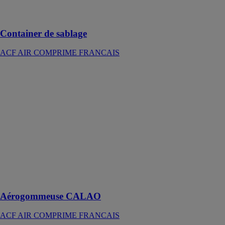
sablage à jet
libre
Container de sablage
ACF AIR COMPRIME FRANCAIS
Aérogommeuse
CALAO
ACF AIR
COMPRIME
FRANCAIS
Aérogommeuse
pour travaux
d’aérogommage
et
d’hydrogommage
à fort
rendement
Aérogommeuse CALAO
ACF AIR COMPRIME FRANCAIS