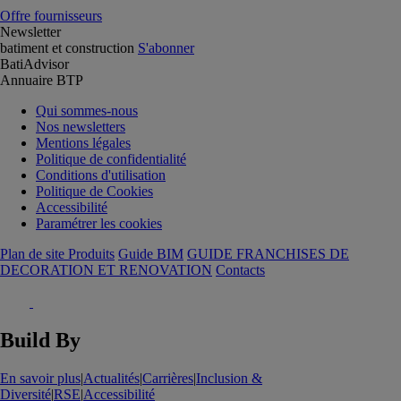
Offre fournisseurs
Newsletter
batiment et construction
S'abonner
BatiAdvisor
Annuaire BTP
Qui sommes-nous
Nos newsletters
Mentions légales
Politique de confidentialité
Conditions d'utilisation
Politique de Cookies
Accessibilité
Paramétrer les cookies
Plan de site Produits
Guide BIM
GUIDE FRANCHISES DE
DECORATION ET RENOVATION
Contacts
Build By
En savoir plus
|
Actualités
|
Carrières
|
Inclusion &
Diversité
|
RSE
|
Accessibilité