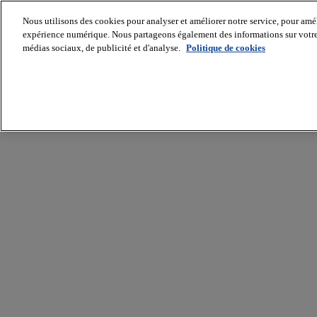
Nous utilisons des cookies pour analyser et améliorer notre service, pour améli
expérience numérique. Nous partageons également des informations sur votre u
médias sociaux, de publicité et d'analyse.
Politique de cookies
Batiradio
Articles
&
expertises
Construction
Tech,
IT,
start-
up
Génie
climatique
Gros
œuvre,
structure
et
enveloppe
Hors
site