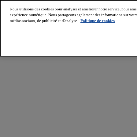
Nous utilisons des cookies pour analyser et améliorer notre service, pour améli
expérience numérique. Nous partageons également des informations sur votre u
médias sociaux, de publicité et d'analyse.
Politique de cookies
Batiradio
Articles
&
expertises
Construction
Tech,
IT,
start-
up
Génie
climatique
Gros
œuvre,
structure
et
enveloppe
Hors
site