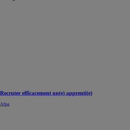
Recruter
efficacement
un(e)
apprenti(e)
Afpa
Le CFA de
l'Afpa vous
propose toute
une gamme de
solutions pour
faire de
l'apprentissage
un atout pour
votre entreprise
Recruter efficacement un(e) apprenti(e)
Afpa
Formation
IRVE et
mobilité verte
Afpa