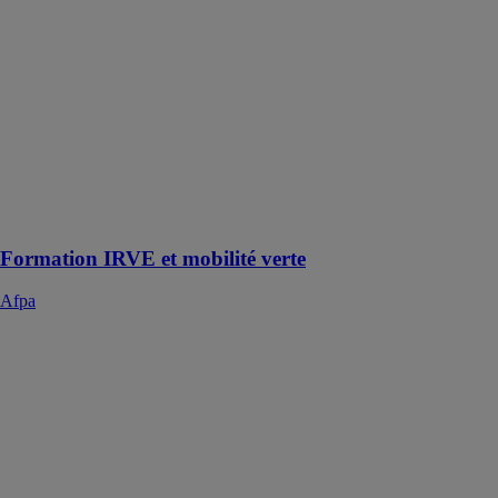
Formez-vous
avec les
solutions Afpa
et gagnez en
compétences.
Adaptez nos
formations à
vos besoins
avec nos
conseillers.
Formation IRVE et mobilité verte
Afpa
Réussir la
digitalisation
des bâtiments
Afpa
Formez-vous
avec les
solutions Afpa
et gagnez en