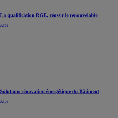
avec nos
conseillers
La qualification RGE, réussir le renouvelable
Afpa
Solutions
rénovation
énergétique du
Bâtiment
Afpa
Environ 37
millions de
logements sont
gourmands en
énergie
Solutions rénovation énergétique du Bâtiment
Afpa
Gagner en
efficacité avec