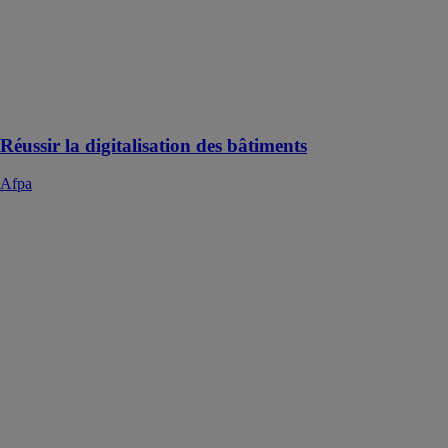
compétences.
Adaptez nos
formations à
vos besoins
avec nos
conseillers
Réussir la digitalisation des bâtiments
Afpa
La qualification
RGE, réussir le
renouvelable
Afpa
Formez-vous
avec les
solutions Afpa
et gagnez en
compétences.
Adaptez nos
formations à
vos besoins