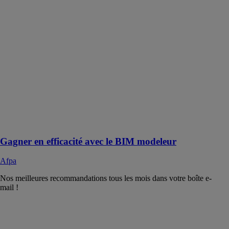
le BIM
modeleur
Afpa
Formez-vous
avec les
solutions Afpa
et gagnez en
compétences.
Adaptez nos
formations à
vos besoins
avec nos
conseillers.
Gagner en efficacité avec le BIM modeleur
Afpa
Nos meilleures recommandations tous les mois dans votre boîte e-
mail !