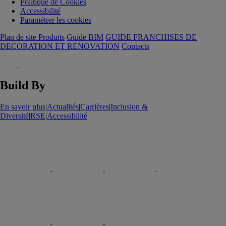
Politique de Cookies
Accessibilité
Paramétrer les cookies
Plan de site Produits
Guide BIM
GUIDE FRANCHISES DE
DECORATION ET RENOVATION
Contacts
Build By
En savoir plus
|
Actualités
|
Carrières
|
Inclusion &
Diversité
|
RSE
|
Accessibilité