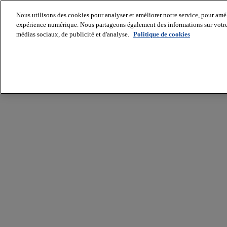
Nous utilisons des cookies pour analyser et améliorer notre service, pour améli
expérience numérique. Nous partageons également des informations sur votre u
médias sociaux, de publicité et d'analyse.
Politique de cookies
Batiradio
Articles
&
expertises
Construction
Tech,
IT,
start-
up
Génie
climatique
Gros
œuvre,
structure
et
enveloppe
Hors
site