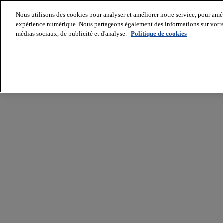
Nous utilisons des cookies pour analyser et améliorer notre service, pour améli
expérience numérique. Nous partageons également des informations sur votre u
médias sociaux, de publicité et d'analyse.
Politique de cookies
Batiradio
Articles
&
expertises
Construction
Tech,
IT,
start-
up
Génie
climatique
Gros
œuvre,
structure
et
enveloppe
Hors
site