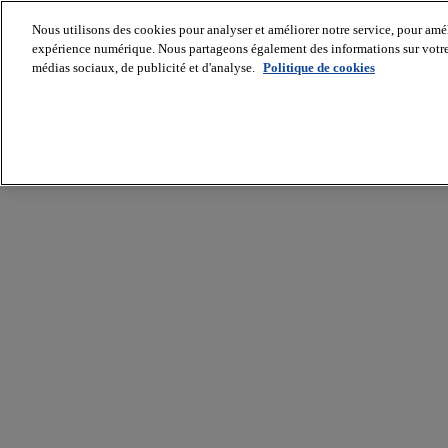
Nous utilisons des cookies pour analyser et améliorer notre service, pour améli
expérience numérique. Nous partageons également des informations sur votre u
médias sociaux, de publicité et d'analyse.
Politique de cookies
Batiradio
Articles
&
expertises
Construction
Tech,
IT,
start-
up
Génie
climatique
Gros
œuvre,
structure
et
enveloppe
Hors
site