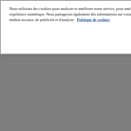
Nous utilisons des cookies pour analyser et améliorer notre service, pour améli
expérience numérique. Nous partageons également des informations sur votre u
médias sociaux, de publicité et d'analyse.
Politique de cookies
Batiradio
Articles
&
expertises
Construction
Tech,
IT,
start-
up
Génie
climatique
Gros
œuvre,
structure
et
enveloppe
Hors
site