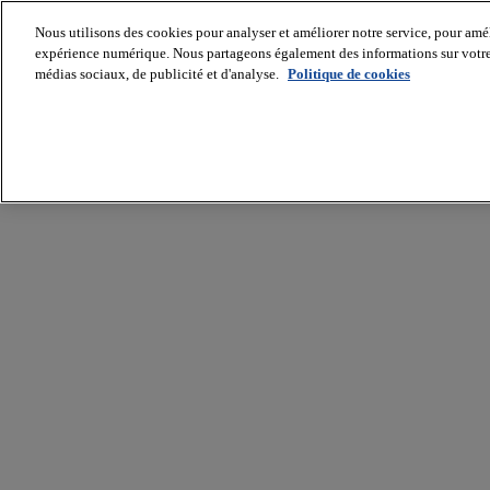
Nous utilisons des cookies pour analyser et améliorer notre service, pour améli
expérience numérique. Nous partageons également des informations sur votre u
médias sociaux, de publicité et d'analyse.
Politique de cookies
Batiradio
Articles
&
expertises
Construction
Tech,
IT,
start-
up
Génie
climatique
Gros
œuvre,
structure
et
enveloppe
Hors
site