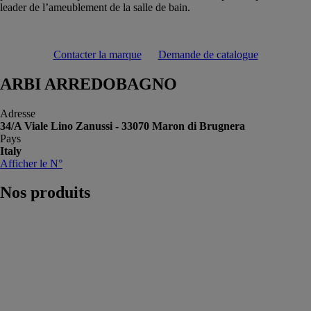
leader de l’ameublement de la salle de bain.
Contacter la marque
Demande de catalogue
ARBI ARREDOBAGNO
Adresse
34/A Viale Lino Zanussi - 33070 Maron di Brugnera
Pays
Italy
Afficher le N°
Nos
produits
Absolute
ARBI
ARREDOBAGNO
Meubles de
salle bain aux
matériaux de
grande qualité