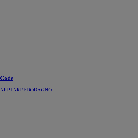
Code
ARBI
ARREDOBAGNO
Modularité et
raffinement des
matériaux pour
meubles de
salle de bain
avec la
particulière
découpe à 45°
Code
ARBI ARREDOBAGNO
Ho.Me Plus
liscio
ARBI
ARREDOBAGNO
Meuble de salle
de bain