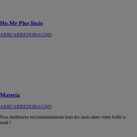
tendance en
mélaminé
thermostructuré
Ho.Me Plus liscio
ARBI ARREDOBAGNO
Materia
ARBI
ARREDOBAGNO
Réalisés avec
des matériaux
de haute
gamme
Materia
ARBI ARREDOBAGNO
Nos meilleures recommandations tous les mois dans votre boîte e-
mail !