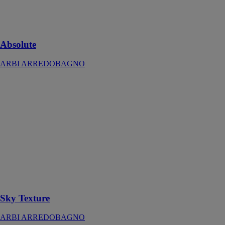
qui expriment
un raffinement
exclusif
Absolute
ARBI ARREDOBAGNO
Sky Texture
ARBI
ARREDOBAGNO
Un nouveau
projet donne
forme et vie
aux
interprétations
les plus
diverses de la
salle de bain
Sky Texture
ARBI ARREDOBAGNO