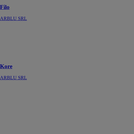
Filo
ARBLU SRL
Kore
ARBLU SRL
Une cabine de
douche au style
minimal
Kore
ARBLU SRL
Otto
ARBLU SRL
Les cabines de
douche Arblu
vous permettent
de créer des
solutions
adaptées pour