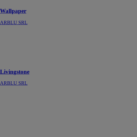
Wallpaper
ARBLU SRL
Livingstone
ARBLU SRL
Radiateurs
design et made
in Italy
Livingstone
ARBLU SRL
A180
ARBLU SRL
Systèmes
muraux
modulaires
fabriqués selon
les normes de
qualité les plus