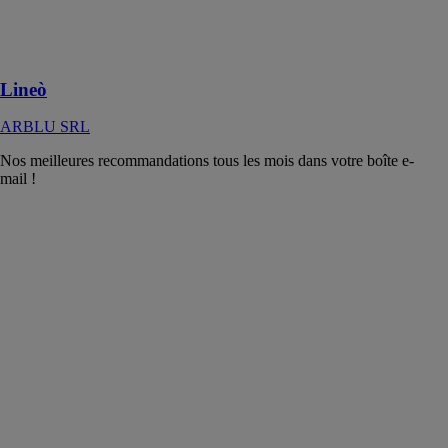
de bain en toute
liberté avec
Arblu
Lineò
ARBLU SRL
Nos meilleures recommandations tous les mois dans votre boîte e-
mail !