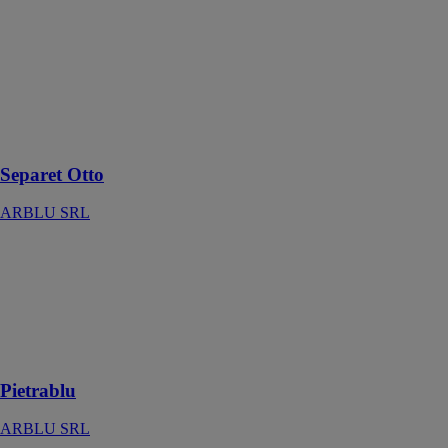
Separet Otto
ARBLU SRL
Cette cabine de
douche s'insère
harmonieusement
dans tout type
de salle de bain
Separet Otto
ARBLU SRL
Pietrablu
ARBLU SRL
Surfaces
fascinantes
polyvalentes et
durables
Pietrablu
ARBLU SRL