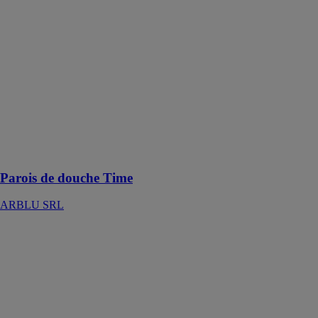
Time est la
paroi de
douche qui
s'ouvre et se
ferme en toute
liberté, conçue
pour répondre
aux besoins de
mouvement et
d'espace de
chacun
Parois de douche Time
ARBLU SRL
Parois de
douche Sei
ARBLU SRL
Huit sont les
millimètres
d'épaisseur du
verre qui font