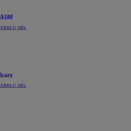
élevées
A180
ARBLU SRL
Icaro
ARBLU SRL
Une douche
aux lignes aux
lignes épurées
Icaro
ARBLU SRL
Filo
ARBLU SRL
Une cabine de
douche aux
profils
minimalistes