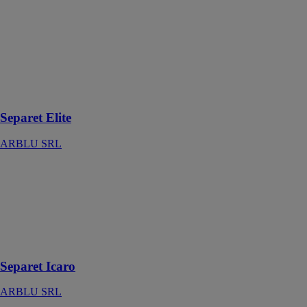
Des systèmes
muraux
modulaires
fabriqués selon
les normes de
qualité les plus
élevées
Separet Elite
ARBLU SRL
Separet Icaro
ARBLU SRL
Un espace
douche ouvert
et directement
accessible
Separet Icaro
ARBLU SRL