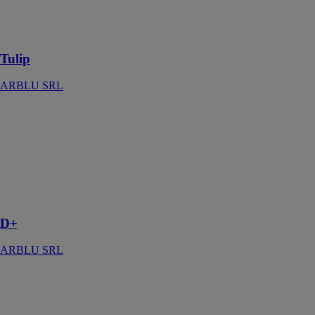
fait de la
diversité son
point fort
Tulip
ARBLU SRL
D+
ARBLU SRL
D+ une
collection qui
décore, contient
et organise la
salle de bain.
D+
ARBLU SRL
Allegro
ARBLU SRL
Un élément