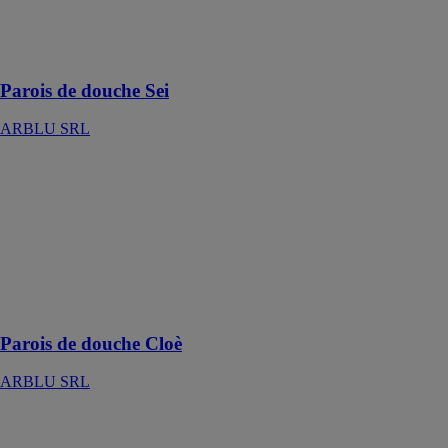
cette douche la
haut de la
gamme
Parois de douche Sei
ARBLU SRL
Parois de
douche Cloè
ARBLU SRL
Box Cloè, la
porte
coulissante de
8mm à la
portée de tous
Parois de douche Cloè
ARBLU SRL
Dedalo
ARBLU SRL