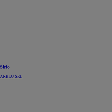
Sirio
ARBLU SRL
Systèmes
muraux
modulaires
fabriqués selon
les normes de
qualité les plus
élevées et avec
un large choix
de types et de
formes
Sirio
ARBLU SRL
Wallpaper
ARBLU SRL
Papier peint
ARBLU :
Lavable et
écologique