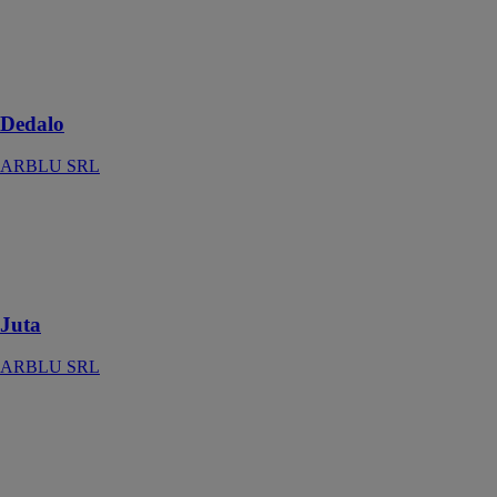
Une douche
essentielle avec
des lignes
fluides
Dedalo
ARBLU SRL
Juta
ARBLU SRL
Un receveurs
de douche
Juta
ARBLU SRL
Trendy
ARBLU SRL
Trendy est une
texture qui