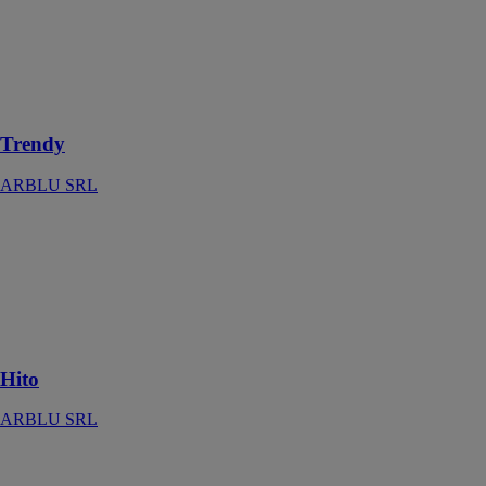
fascine par son
actualité
esthétique,
évoquant la
sensation de la
pierre naturelle
Trendy
ARBLU SRL
Hito
ARBLU SRL
La collection
de meubles
polyvalente et
composable
Hito
ARBLU SRL
Separet Elite
ARBLU SRL