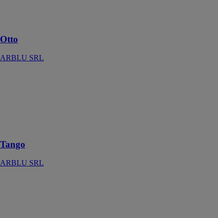
n’importe quel
style de salle de
bain
Otto
ARBLU SRL
Tango
ARBLU SRL
Les meubles
Tango sont
modulables et
confortables
Tango
ARBLU SRL
Tulip
ARBLU SRL
Tulip, la
collection qui