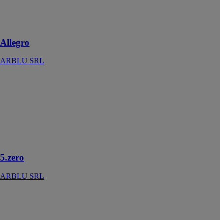
unique qui
semble taillé
dans la pierre
Allegro
ARBLU SRL
5.zero
ARBLU SRL
Le résultat
d’une pensée
conceptuelle
qui valorise le
goût individuel
5.zero
ARBLU SRL
Lineò
ARBLU SRL
Décorez la salle