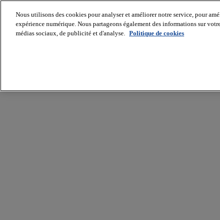
Nous utilisons des cookies pour analyser et améliorer notre service, pour améli
expérience numérique. Nous partageons également des informations sur votre u
médias sociaux, de publicité et d'analyse.
Politique de cookies
Batiradio
Articles
&
expertises
Construction
Tech,
IT,
start-
up
Génie
climatique
Gros
œuvre,
structure
et
enveloppe
Hors
site