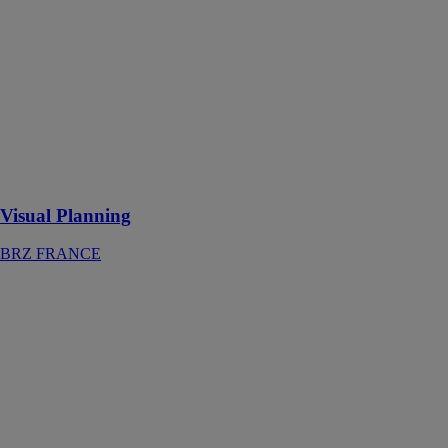
Visual Planning
est un logiciel
de
planification, il
aide à suivre et
optimiser les
projets des
entreprises de
BTP
Visual Planning
BRZ FRANCE
BRZ 365
Collab'
BRZ
FRANCE
Basée sur
Microsoft 365,
l'offre BRZ
365 Collab' est
un