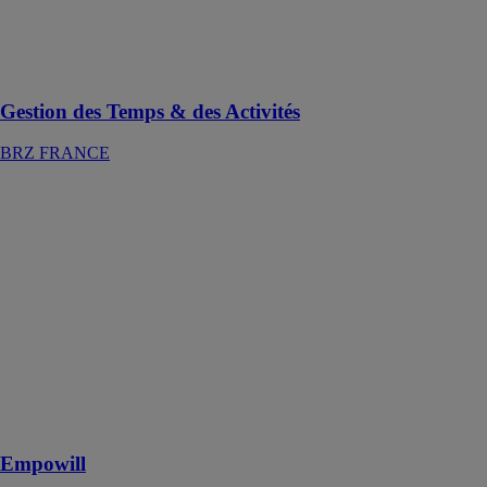
Temps & des
Activités de
votre entreprise
de BTP
Gestion des Temps & des Activités
BRZ FRANCE
Empowill
BRZ
FRANCE
Empowill est
un logiciel de
gestion des
ressources
humaines
conçu pour
faciliter la
planification de
vos entretiens
Empowill