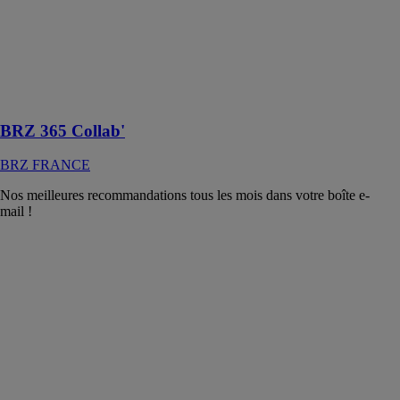
accompagnement
pour vous aider
à optimiser
l'utilisation de
votre Microsoft
365
BRZ 365 Collab'
BRZ FRANCE
Nos meilleures recommandations tous les mois dans votre boîte e-
mail !