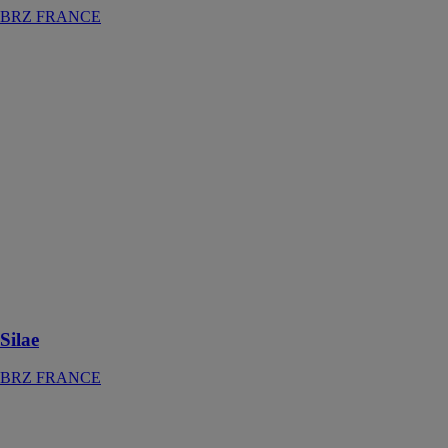
BRZ FRANCE
Silae
BRZ
FRANCE
Paramétré pour
les entreprise
du BTP, Silae
facilite la
gestion de votre
paie, simplifie
la gestion RH
et la
dématérialisation
de vos
documents
Silae
BRZ FRANCE
Visual Planning
BRZ
FRANCE