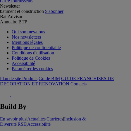
Offre fournisseurs
Newsletter
batiment et construction
S'abonner
BatiAdvisor
Annuaire BTP
Qui sommes-nous
Nos newsletters
Mentions légales
Politique de confidentialité
Conditions d'utilisation
Politique de Cookies
Accessibilité
Paramétrer les cookies
Plan de site Produits
Guide BIM
GUIDE FRANCHISES DE
DECORATION ET RENOVATION
Contacts
Build By
En savoir plus
|
Actualités
|
Carrières
|
Inclusion &
Diversité
|
RSE
|
Accessibilité