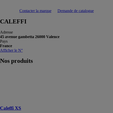
Contacter la marque
Demande de catalogue
CALEFFI
Adresse
45 avenue gambetta 26000 Valence
Pays
France
Afficher le N°
Nos
produits
Caleffi XS
CALEFFI
Filtre décanteur
magnétique
pour chaudière
murale.
Caleffi XS