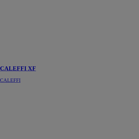
CALEFFI XF
CALEFFI
CALEFFI XF
est un dispositif
spécialement
conçu pour les
applications des
systèmes de
chauffage et de
refroidissement
CALEFFI XF
CALEFFI
AUTOFLOW®
en Y avec
vanne à sphère
CALEFFI
Stabilisateur
automatique de
débit avec
vanne à sphère