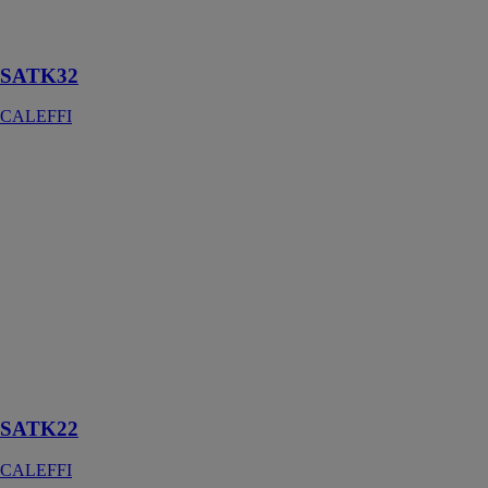
général et le
logement.
SATK32
CALEFFI
SATK22
CALEFFI
Les MTA de la
série SATK22
assurent le
chauffage et la
production
instantanée
d’ECS dans
des logements à
chauffage
collectif.
SATK22
CALEFFI