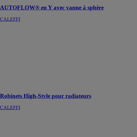
AUTOFLOW® en Y avec vanne à sphère
CALEFFI
Robinets High-
Style pour
radiateurs
CALEFFI
Paire de
robinets high-
style double
équerre finition
blanche -
modèle droite
Robinets High-Style pour radiateurs
CALEFFI
Groupe
réducteur de
pression
multifonction -