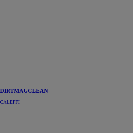
DIRTMAGCLEAN
CALEFFI
Conçu pour des
grandes
installations de
chauffage, le
pot de
décantation
avec aimants
DIRTMAGCLEAN
permet
d'éliminer les
boues et
impuretés
DIRTMAGCLEAN
CALEFFI
Kit
Multifonctions
CALEFFI
Pour bouclage