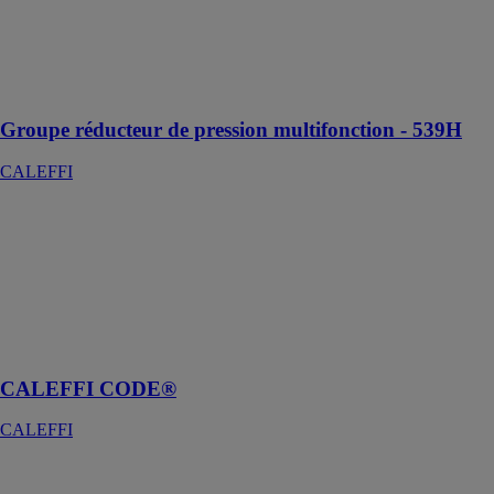
539H
CALEFFI
Combinaison
parfaite
Groupe réducteur de pression multifonction - 539H
CALEFFI
CALEFFI
CODE®
CALEFFI
Un chauffage
intelligent
conçu pour
vous
CALEFFI CODE®
CALEFFI
CIC
CALEFFI