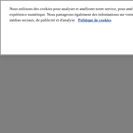
Nous utilisons des cookies pour analyser et améliorer notre service, pour améli
expérience numérique. Nous partageons également des informations sur votre u
médias sociaux, de publicité et d'analyse.
Politique de cookies
Batiradio
Articles
&
expertises
Construction
Tech,
IT,
start-
up
Génie
climatique
Gros
œuvre,
structure
et
enveloppe
Hors
site