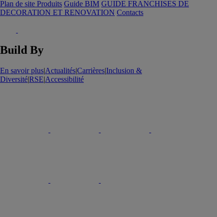
Plan de site Produits
Guide BIM
GUIDE FRANCHISES DE
DECORATION ET RENOVATION
Contacts
Build By
En savoir plus
|
Actualités
|
Carrières
|
Inclusion &
Diversité
|
RSE
|
Accessibilité