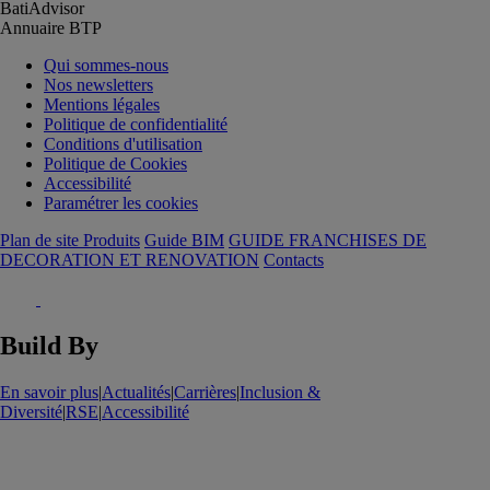
BatiAdvisor
Annuaire BTP
Qui sommes-nous
Nos newsletters
Mentions légales
Politique de confidentialité
Conditions d'utilisation
Politique de Cookies
Accessibilité
Paramétrer les cookies
Plan de site Produits
Guide BIM
GUIDE FRANCHISES DE
DECORATION ET RENOVATION
Contacts
Build By
En savoir plus
|
Actualités
|
Carrières
|
Inclusion &
Diversité
|
RSE
|
Accessibilité