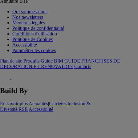
Annuaire BTP
Qui sommes-nous
Nos newsletters
Mentions légales
Politique de confidentialité
Conditions d'utilisation
Politique de Cookies
Accessibilité
Paramétrer les cookies
Plan de site Produits
Guide BIM
GUIDE FRANCHISES DE
DECORATION ET RENOVATION
Contacts
Build By
En savoir plus
|
Actualités
|
Carrières
|
Inclusion &
Diversité
|
RSE
|
Accessibilité