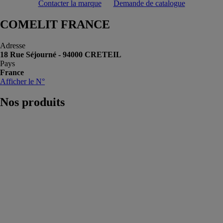
Contacter la marque
Demande de catalogue
COMELIT FRANCE
Adresse
18 Rue Séjourné - 94000 CRETEIL
Pays
France
Afficher le N°
Nos
produits
CAMÉRA IP
TURRET 4
MP, 2,8-12
MM
COMELIT
FRANCE
Une caméra
avec fonction
autofocus et 2
leds infrarouge