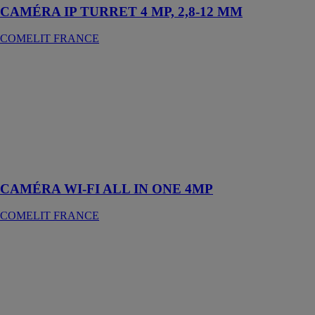
CAMÉRA IP TURRET 4 MP, 2,8-12 MM
COMELIT FRANCE
CAMÉRA WI-
FI ALL IN
ONE 4MP
COMELIT
FRANCE
Caméra IP Wi-
Fi de la gamme
Advance
CAMÉRA WI-FI ALL IN ONE 4MP
COMELIT FRANCE
MODULE
ENVOI
D’APPEL - BE
SMART
COMELIT
FRANCE