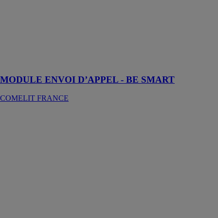
BE SMART -
La solution qui
permet de
connecter la
vidéophonie au
système
collectif
MODULE ENVOI D’APPEL - BE SMART
COMELIT FRANCE
Moniteur Mini
Mains Libres
Wi-Fi
COMELIT
FRANCE
Moniteur vidéo
intérieur Wi-Fi
avec
reconnaissance
faciale et
compatible