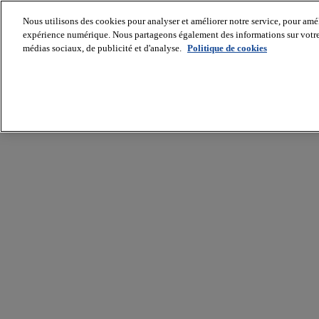
Nous utilisons des cookies pour analyser et améliorer notre service, pour améli
expérience numérique. Nous partageons également des informations sur votre u
médias sociaux, de publicité et d'analyse.
Politique de cookies
Batiradio
Articles
&
expertises
Construction
Tech,
IT,
start-
up
Génie
climatique
Gros
œuvre,
structure
et
enveloppe
Hors
site