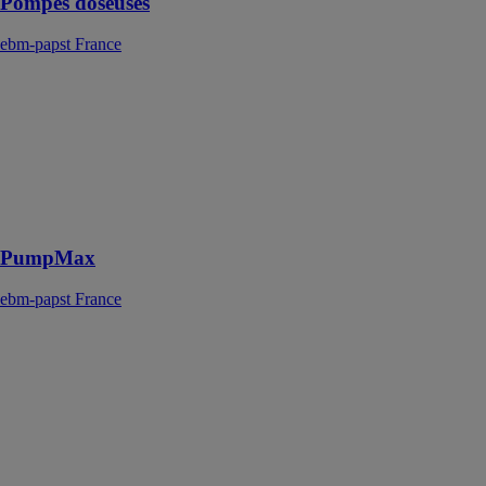
Pompes doseuses
ebm-papst France
PumpMax
ebm-papst
France
Spécialement
conçue pour les
faibles niveaux
d’eau
PumpMax
ebm-papst France
iNR 77
ebm-papst
France
L’iNR 77 est
parfaitement
bien adapté
pour être