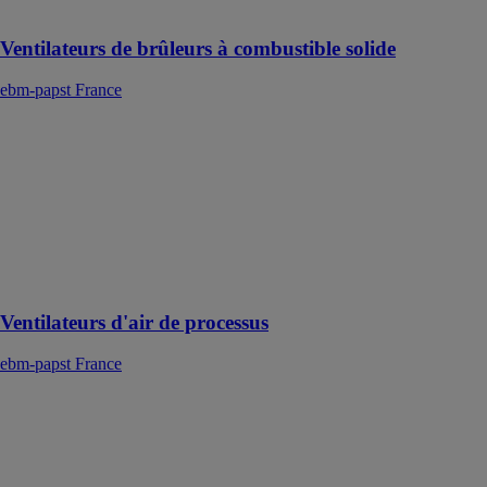
biomasse
Ventilateurs de brûleurs à combustible solide
ebm-papst France
Ventilateurs
d'air de
processus
ebm-papst
France
Séchoir à
assiettes ultra-
performants
Ventilateurs d'air de processus
ebm-papst France
Ventilateurs à
air chaud
ebm-papst
France