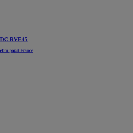
répondre aux
exigences
particulières
des appareils
d’assistance
respiratoire
DC RVE45
ebm-papst France
DC RV45
ebm-papst
France
La mototurbine
DC RV45 est
un assistant
discret conçu
pour la
technologie
médicale et
bien plus
encore