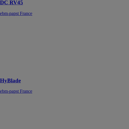
DC RV45
ebm-papst France
HyBlade
ebm-papst
France
Une structure
hybride
innovante et
unique pour les
pales de
ventilateurs
HyBlade
ebm-papst France
Ventilateur EC
GreenTech
écoénergétique
ebm-papst
France