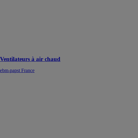
Les ventilateurs
à air chaud
assurent des
débits d’air
parfaits au sein
des cuisinières,
des fours, des
chambres
climatiques, ...
Ventilateurs à air chaud
ebm-papst France
RadiFit
ebm-papst
France
La solution
système EC
simple pour
l’industrie et les
technologies de
ventilation