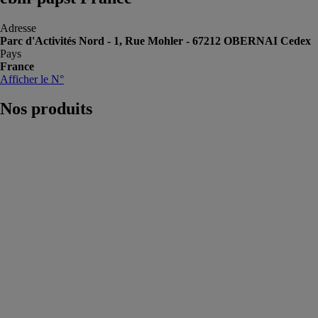
Adresse
Parc d'Activités Nord - 1, Rue Mohler - 67212 OBERNAI Cedex
Pays
France
Afficher le N°
Nos
produits
Ventilateurs
compacts
ebm-papst
France
Les ventilateurs
compacts sont
entre autres
intégrés aux
appareils
électroménagers
commerciaux,
ainsi qu’à
l’électronique
de puissance et