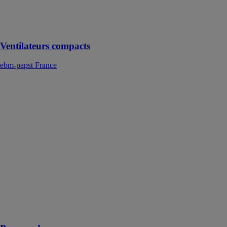
de commande
d’équipements
de cuisine
Ventilateurs compacts
ebm-papst France
Pompes
doseuses
ebm-papst
France
Grâce aux
pompes
doseuses la
lessive liquide
et
l’assouplissant
se répartissent
de manière
optimale dans
le lave-linge