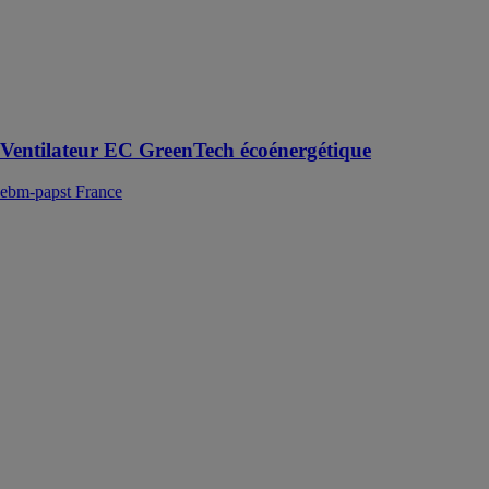
Ventilateur EC
GreenTech
écoénergétique
pour petites
unités de
refroidissement
Ventilateur EC GreenTech écoénergétique
ebm-papst France
AxiCool
ebm-papst
France
Les ventilateurs
axiaux de la
gamme
AxiCool ont
été
spécialement
conçus pour
être intégrés à
des
évaporateurs et