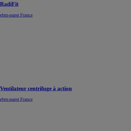
RadiFit
ebm-papst France
Ventilateur
centrifuge à
action
ebm-papst
France
Faible débit
d’air pour une
hausse de la
pression
statique élevée
Ventilateur centrifuge à action
ebm-papst France
RadiPac
ebm-papst
France
Le nouveau