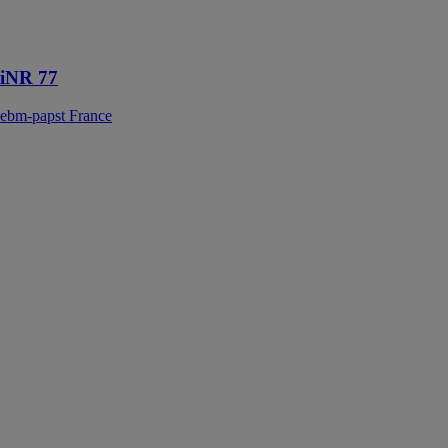
intégré aux
chaudières à
gaz compactes
iNR 77
ebm-papst France
Ventilateurs de
brûleurs à
combustible
solide
ebm-papst
France
Dotées de la
technologie AC
et EC, les
mototurbines
contribuent à
assurer une
combustion
hygiénique de
la source
d’énergie à