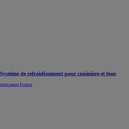
pour cuisinière
et four
ebm-papst
France
Le système de
refroidissement
pour cuisinière
et four est utile
dans tous les
endroits où les
membres du
foyer cuisinent
Système de refroidissement pour cuisinière et four
ebm-papst France
DC RVE45
ebm-papst
France
La RV45 a été
spécialement
conçue pour