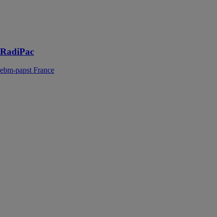
RadiPac avec
une turbine
ultra-
performante
RadiPac
ebm-papst France
RadiCal
ebm-papst
France
vous obtenez
un ventilateur
RadiCal plus
puissant, plus
performant et
plus silencieux
que vous
pouvez
échanger à tout
moment et en
toute simplicité