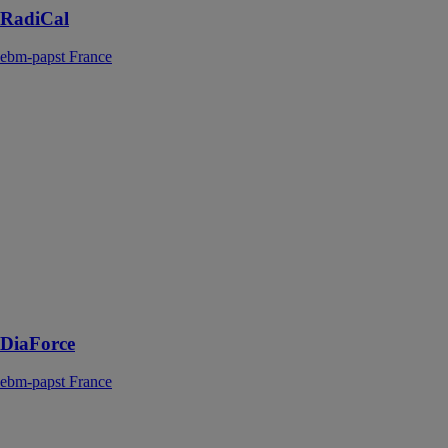
RadiCal
ebm-papst France
DiaForce
ebm-papst
France
La nouvelle
série DiaForce
dispose d’un
disque de
recouvrement
de forme
conique qui
tourne avec le
dispositif
DiaForce
ebm-papst France
Système de
refroidissement