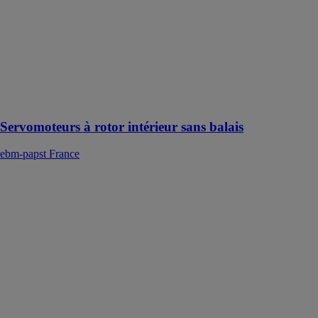
sans balais
ebm-papst
France
Parfaitement
adaptés pour le
secteur de la
robotique
Servomoteurs à rotor intérieur sans balais
ebm-papst France
Pompes
centrifuges
ebm-papst
France
Les pompes
centrifuges sont
idéales pour
l’acheminement
de fluides à
faible viscosité
tels que l’eau,