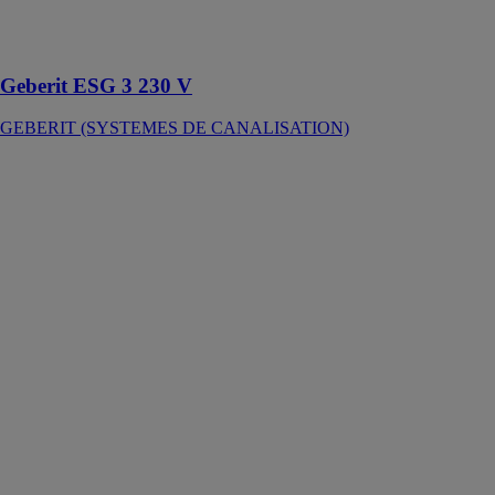
électrique
Geberit ESG 3
230 V
Geberit ESG 3 230 V
GEBERIT (SYSTEMES DE CANALISATION)
GEBERIT
VARINO
GEBERIT
(SYSTEMES
DE
CANALISATION)
Meilleur en
tous points,
l'évacuation de
sol GEBERIT
VARINO est et
reste à la pointe
en termes
d’évacuation
des sol