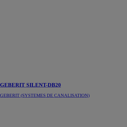
SILENT-DB20
GEBERIT
(SYSTEMES
DE
CANALISATION)
Du fait d'une
isolation
phonique déjà
intégrée,
Geberit Silent-
db20 remplit
aisément les
exigences en
vigueur
GEBERIT SILENT-DB20
GEBERIT (SYSTEMES DE CANALISATION)
Système
d'alimentation
Geberit Mepla
GEBERIT
(SYSTEMES