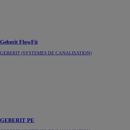
qui est
nécessaire pour
créer un
système
d’alimentation
universel
Geberit FlowFit
GEBERIT (SYSTEMES DE CANALISATION)
GEBERIT PE
GEBERIT
(SYSTEMES
DE
CANALISATION)
Grande
résistance pour
de nombreuses
applications
GEBERIT PE