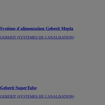
DE
CANALISATION)
Sûr, simple et
économique
Système d'alimentation Geberit Mepla
GEBERIT (SYSTEMES DE CANALISATION)
Geberit
SuperTube
GEBERIT
(SYSTEMES
DE
CANALISATION)
Optimisez
l'espace
Geberit SuperTube
GEBERIT (SYSTEMES DE CANALISATION)
Geberit Silent-