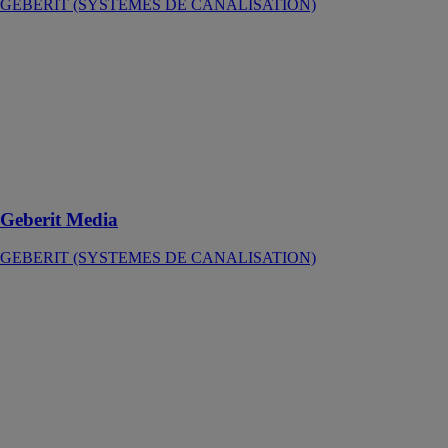
GEBERIT (SYSTEMES DE CANALISATION)
Geberit Media
GEBERIT
(SYSTEMES
DE
CANALISATION)
Machine à
souder Geberit
Media
Geberit Media
GEBERIT (SYSTEMES DE CANALISATION)
Geberit ESG 3
230 V
GEBERIT
(SYSTEMES
DE
CANALISATION)
Appareil à
souder