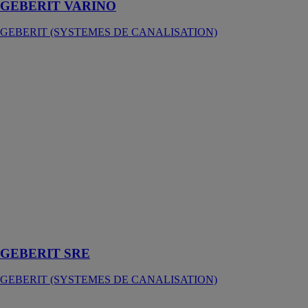
GEBERIT VARINO
GEBERIT (SYSTEMES DE CANALISATION)
GEBERIT
SRE
GEBERIT
(SYSTEMES
DE
CANALISATION)
Soupape de
retenue
d'énergie
GEBERIT
SRE pour une
meilleure
efficacité
thermique
GEBERIT SRE
GEBERIT (SYSTEMES DE CANALISATION)
GEBERIT