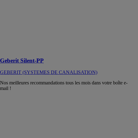
PP
GEBERIT
(SYSTEMES
DE
CANALISATION)
Évacuation
silencieuse à
emboîter
Geberit Silent-PP
GEBERIT (SYSTEMES DE CANALISATION)
Nos meilleures recommandations tous les mois dans votre boîte e-
mail !