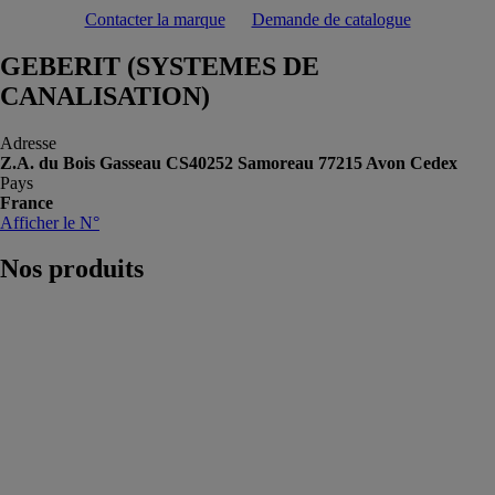
Contacter la marque
Demande de catalogue
GEBERIT (SYSTEMES DE
CANALISATION)
Adresse
Z.A. du Bois Gasseau CS40252 Samoreau 77215 Avon Cedex
Pays
France
Afficher le N°
Nos
produits
Geberit
FlowFit
GEBERIT
(SYSTEMES
DE
CANALISATION)
Geberit
FlowFit
englobe tout ce