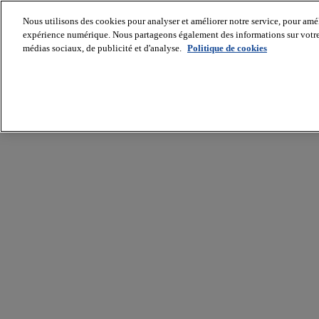
Nous utilisons des cookies pour analyser et améliorer notre service, pour améli
expérience numérique. Nous partageons également des informations sur votre u
médias sociaux, de publicité et d'analyse.
Politique de cookies
Batiradio
Articles
&
expertises
Construction
Tech,
IT,
start-
up
Génie
climatique
Gros
œuvre,
structure
et
enveloppe
Hors
site