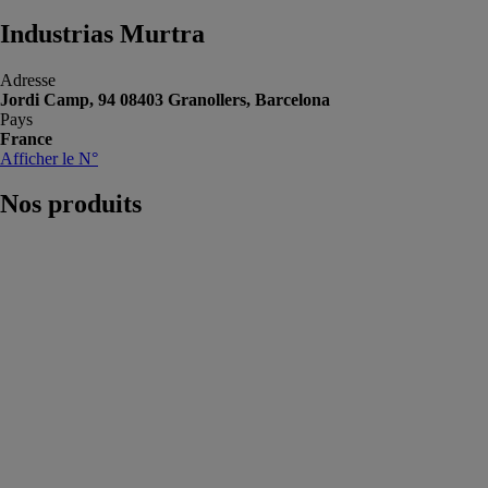
Industrias Murtra
Adresse
Jordi Camp, 94 08403 Granollers, Barcelona
Pays
France
Afficher le N°
Nos
produits
CONTRACT
Industrias
Murtra
CONTRACT
est un système
de rideau
classique et
Onda Parfaite
conçu pour être
manœuvré
manuellement