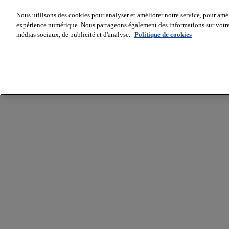
Nous utilisons des cookies pour analyser et améliorer notre service, pour améli
expérience numérique. Nous partageons également des informations sur votre u
médias sociaux, de publicité et d'analyse.
Politique de cookies
Batiradio
Articles
&
expertises
Construction
Tech,
IT,
start-
up
Génie
climatique
Gros
œuvre,
structure
et
enveloppe
Hors
site