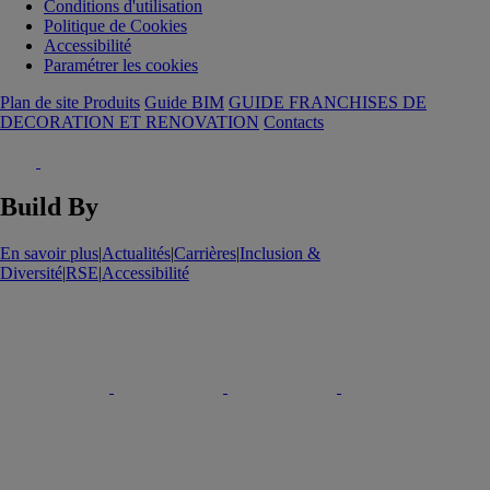
Conditions d'utilisation
Politique de Cookies
Accessibilité
Paramétrer les cookies
Plan de site Produits
Guide BIM
GUIDE FRANCHISES DE
DECORATION ET RENOVATION
Contacts
Build By
En savoir plus
|
Actualités
|
Carrières
|
Inclusion &
Diversité
|
RSE
|
Accessibilité