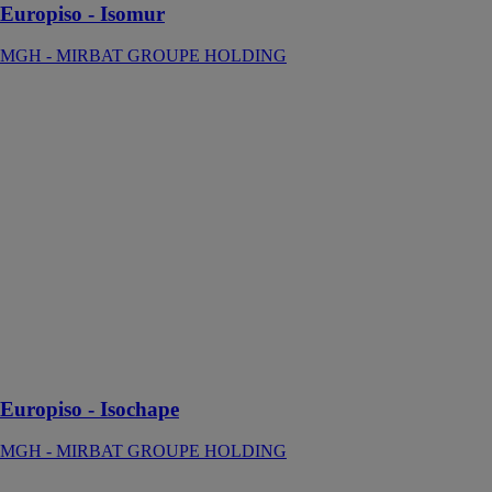
Europiso - Isomur
MGH - MIRBAT GROUPE HOLDING
Europiso -
Isochape
MGH -
MIRBAT
GROUPE
HOLDING
ISOCHAPE"'°
est un procédé
d'isolation à
base de mousse
polyuréthane,
projetée
directement sur
les chantiers.
Europiso - Isochape
MGH - MIRBAT GROUPE HOLDING
Oseo Top -