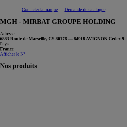
Contacter la marque
Demande de catalogue
MGH - MIRBAT GROUPE HOLDING
Adresse
6883 Route de Marseille, CS 80176 — 84918 AVIGNON Cedex 9
Pays
France
Afficher le N°
Nos
produits
T-FIX
MGH -
MIRBAT
GROUPE
HOLDING
T-Fix est un
système bi-
composant de
mousse