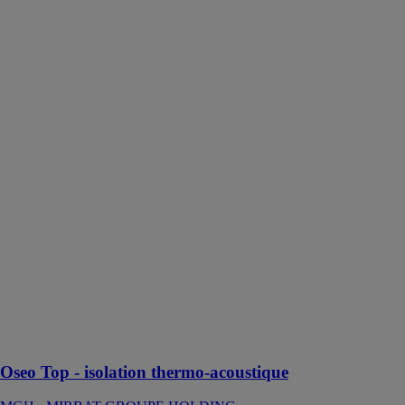
isolation
thermo-
acoustique
MGH -
MIRBAT
GROUPE
HOLDING
Application
rampants de
toiture » est un
procédé
d’isolation
thermique,
adhérant à son
support, en
mousse
polyuréthane à
cellules
ouvertes, de
type PUR
Oseo Top - isolation thermo-acoustique