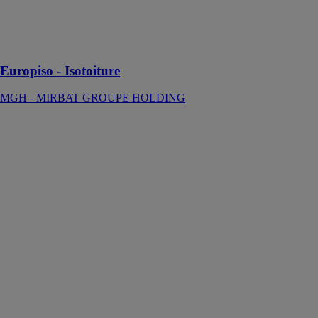
polyuréthane,
projetée
directement sur
les chantiers.
Europiso - Isotoiture
MGH - MIRBAT GROUPE HOLDING
Europiso -
Isomur
MGH -
MIRBAT
GROUPE
HOLDING
ISOMUR HFO
est un procédé
d’isolation à
base de mousse
polyuréthanne,
projetée
directement sur
les chantiers