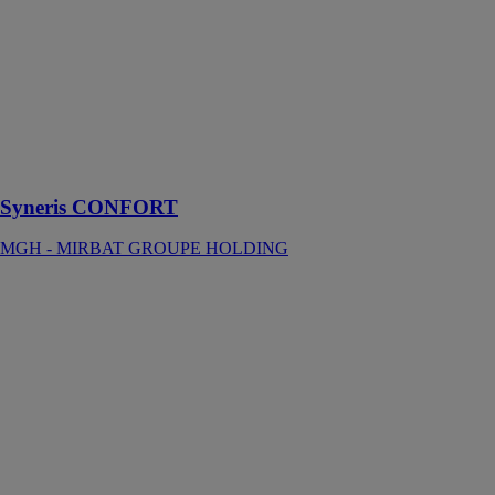
Syneris Confort
est un procédé
pour l’isolation
thermique en
polyuréthane
rigide pour les
murs
maçonnées et
murs bétons
Syneris CONFORT
MGH - MIRBAT GROUPE HOLDING
Syneris
HORIZON
MGH -
MIRBAT
GROUPE
HOLDING
Notre solution
Syneris
Horizon est un
procédé pour