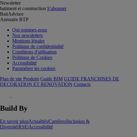
Newsletter
batiment et construction
S'abonner
BatiAdvisor
Annuaire BTP
Qui sommes-nous
Nos newsletters
Mentions légales
Politique de confidentialité
Conditions d'utilisation
Politique de Cookies
Accessibilité
Paramétrer les cookies
Plan de site Produits
Guide BIM
GUIDE FRANCHISES DE
DECORATION ET RENOVATION
Contacts
Build By
En savoir plus
|
Actualités
|
Carrières
|
Inclusion &
Diversité
|
RSE
|
Accessibilité