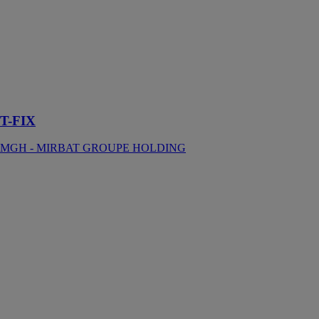
polyuréthane
spécialement
conçu pour la
fixation de
poteaux de
différentes
matières (bois,
métal, PVC…).
T-FIX
MGH - MIRBAT GROUPE HOLDING
Europiso -
Isotoiture
MGH -
MIRBAT
GROUPE
HOLDING
ISOTOITURE
HFO est un
procédé
d’isolation à
base de mousse