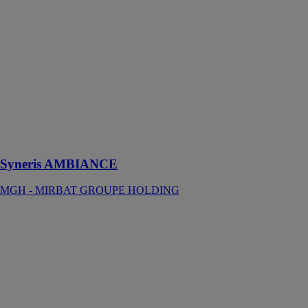
Notre solution
Syneris
Ambiance est
un procédé
pour l’isolation
thermo-
acoustique en
polyuréthane
projeté souple à
cellules
ouvertes.
Syneris AMBIANCE
MGH - MIRBAT GROUPE HOLDING
Syneris
CONFORT
MGH -
MIRBAT
GROUPE
HOLDING
Notre solution