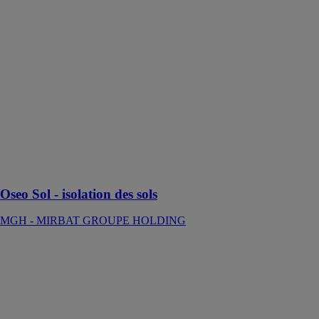
sols
MGH -
MIRBAT
GROUPE
HOLDING
Oseo Sol est un
procédé
d'isolation
thermique à
base de mousse
polyuréthane
pour l'isolation
des sols.
Oseo Sol - isolation des sols
MGH - MIRBAT GROUPE HOLDING
Syneris
AMBIANCE
MGH -
MIRBAT
GROUPE
HOLDING