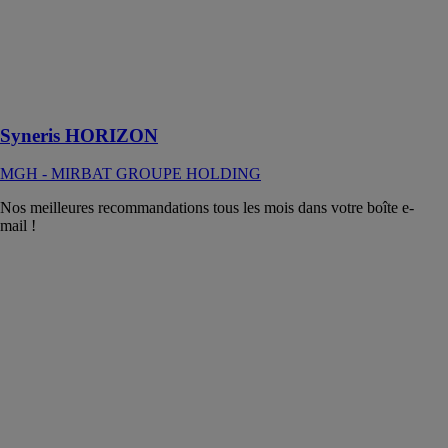
l’isolation
thermique en
polyuréthane
projeté rigide à
cellules
fermées.
Syneris HORIZON
MGH - MIRBAT GROUPE HOLDING
Nos meilleures recommandations tous les mois dans votre boîte e-
mail !