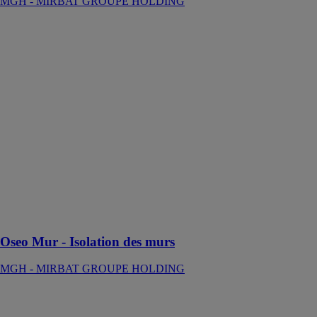
MGH - MIRBAT GROUPE HOLDING
Oseo Mur -
Isolation des
murs
MGH -
MIRBAT
GROUPE
HOLDING
Oseo Mur est
un procédé
d'isolation
thermique à
base de mousse
polyuréthane
pour l'isolation
des mur.
Oseo Mur - Isolation des murs
MGH - MIRBAT GROUPE HOLDING
Oseo Sol -
isolation des