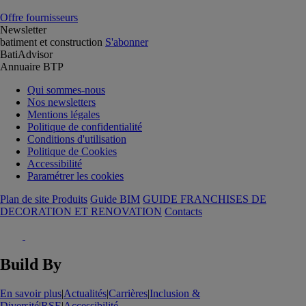
Offre fournisseurs
Newsletter
batiment et construction
S'abonner
BatiAdvisor
Annuaire BTP
Qui sommes-nous
Nos newsletters
Mentions légales
Politique de confidentialité
Conditions d'utilisation
Politique de Cookies
Accessibilité
Paramétrer les cookies
Plan de site Produits
Guide BIM
GUIDE FRANCHISES DE
DECORATION ET RENOVATION
Contacts
Build By
En savoir plus
|
Actualités
|
Carrières
|
Inclusion &
Diversité
|
RSE
|
Accessibilité