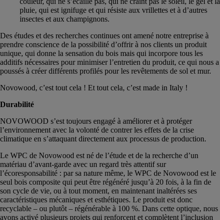
couleur, qui ne s’écaille pas, qui ne craint pas le soleil, le gel et la
pluie, qui est ignifuge et qui résiste aux vrillettes et à d’autres
insectes et aux champignons.
Des études et des recherches continues ont amené notre entreprise à
prendre conscience de la possibilité d’offrir à nos clients un produit
unique, qui donne la sensation du bois mais qui incorpore tous les
additifs nécessaires pour minimiser l’entretien du produit, ce qui nous a
poussés à créer différents profilés pour les revêtements de sol et mur.
Novowood, c’est tout cela ! Et tout cela, c’est made in Italy !
Durabilité
NOVOWOOD s’est toujours engagé à améliorer et à protéger
l’environnement avec la volonté de contrer les effets de la crise
climatique en s’attaquant directement aux processus de production.
Le WPC de Novowood est né de l’étude et de la recherche d’un
matériau d’avant-garde avec un regard très attentif sur
l’écoresponsabilité : par sa nature même, le WPC de Novowood est le
seul bois composite qui peut être régénéré jusqu’à 20 fois, à la fin de
son cycle de vie, ou à tout moment, en maintenant inaltérées ses
caractéristiques mécaniques et esthétiques. Le produit est donc
recyclable – ou plutôt – régénérable à 100 %. Dans cette optique, nous
avons activé plusieurs projets qui renforcent et complètent l’inclusion