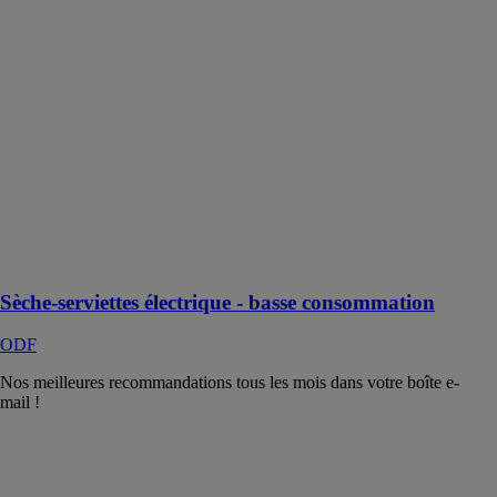
Sèche-
serviettes
électrique -
basse
consommation
ODF
Sèche-
serviettes
électrique
mural basse
consommation
5 branches
Sèche-serviettes électrique - basse consommation
ODF
Nos meilleures recommandations tous les mois dans votre boîte e-
mail !