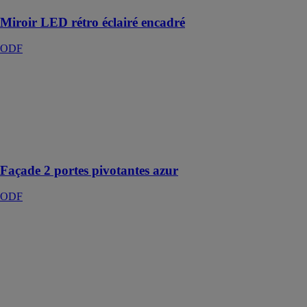
Miroir LED rétro éclairé encadré
ODF
Façade 2 portes
pivotantes azur
ODF
Façade 2 portes
pivotantes 87 -
90cm Azur
Façade 2 portes pivotantes azur
ODF
Meuble vasque
90 x 50cm
Compact
surface
ODF
Un meuble
vasque tout