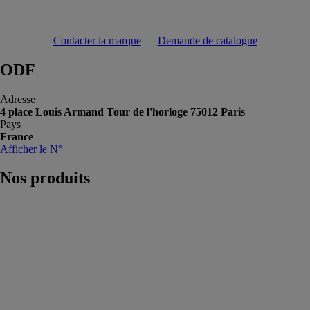
Contacter la marque
Demande de catalogue
ODF
Adresse
4 place Louis Armand Tour de l'horloge 75012 Paris
Pays
France
Afficher le N°
Nos
produits
Miroir LED
rétro éclairé
encadré
ODF
Miroir dépoli
rectangulaire et
antibuée 70 x
90cm