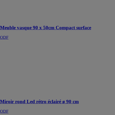
équipé au
design
contemporain
et minimaliste
Meuble vasque 90 x 50cm Compact surface
ODF
Miroir rond
Led rétro
éclairé ø 90 cm
ODF
Miroir rond
LED rétro
éclairé bande
dépolie et
antibuée Ø 90
cm
Miroir rond Led rétro éclairé ø 90 cm
ODF