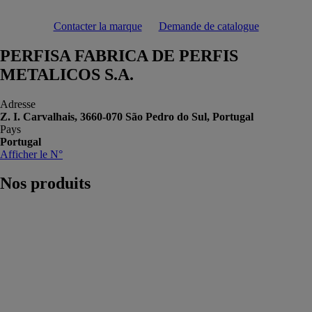
Contacter la marque
Demande de catalogue
PERFISA FABRICA DE PERFIS
METALICOS S.A.
Adresse
Z. I. Carvalhais, 3660-070 São Pedro do Sul, Portugal
Pays
Portugal
Afficher le N°
Nos
produits
ISOLPRO
PERFISA
FABRICA DE
PERFIS
METALICOS
S.A.
L'ISOLPRO® est
une plaque