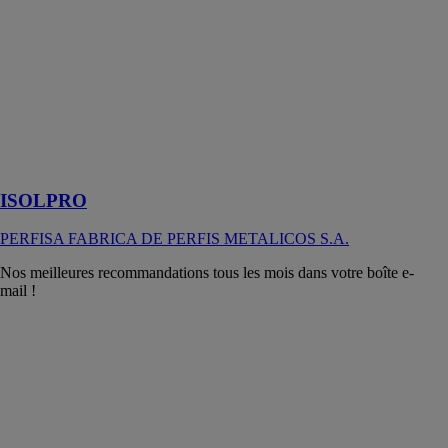
composite
innovante
composé de
ciment léger et
de plusieurs
autres
matériaux
d’origine
naturelle.
ISOLPRO
PERFISA FABRICA DE PERFIS METALICOS S.A.
Nos meilleures recommandations tous les mois dans votre boîte e-
mail !