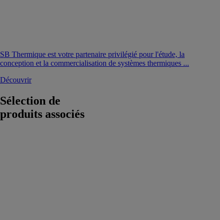
SB Thermique est votre partenaire privilégié pour l'étude, la
conception et la commercialisation de systèmes thermiques ...
Découvrir
Sélection de
produits associés
Flamco
XStream Clean
Aalberts
hydronic flow
control
Le Flamco
XStream Clean
assure une
séparation