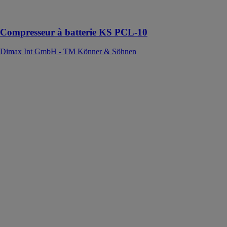
une source
d'alimentation
Compresseur à batterie KS PCL-10
Dimax Int GmbH - TM Könner & Söhnen
Compresseur
automobile KS
P10
Dimax Int
GmbH - TM
Könner &
Söhnen
Les
compresseurs
permettent de
gonfler les
pneus en
quelques
minutes sans
effort physique
important