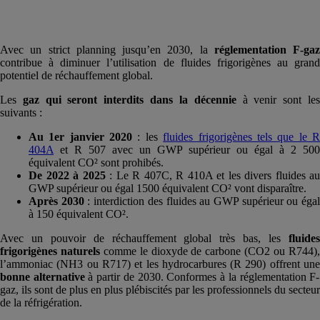
Avec un strict planning jusqu’en 2030, la
réglementation F-gaz
contribue à diminuer l’utilisation de fluides frigorigènes au grand
potentiel de réchauffement global.
Les
gaz qui seront interdits dans la décennie
à venir sont le
suivants :
Au 1er janvier 2020
: les
fluides frigorigènes tels que le 
404A
et R 507 avec un GWP supérieur ou égal à 2 500
équivalent CO² sont prohibés.
De 2022 à 2025
: Le R 407C, R 410A et les divers fluides au
GWP supérieur ou égal 1500 équivalent CO² vont disparaître.
Après 2030
: interdiction des fluides au GWP supérieur ou éga
à 150 équivalent CO².
Avec un pouvoir de réchauffement global très bas, les
fluides
frigorigènes naturels
comme le dioxyde de carbone (CO2 ou R744)
l’ammoniac (NH3 ou R717) et les hydrocarbures (R 290) offrent une
bonne alternative
à partir de 2030. Conformes à la réglementation F-
gaz, ils sont de plus en plus plébiscités par les professionnels du secteur
de la réfrigération.