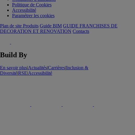
Politique de Cookies
Accessibilité
Paramétrer les cookies
Plan de site Produits
Guide BIM
GUIDE FRANCHISES DE
DECORATION ET RENOVATION
Contacts
Build By
En savoir plus
|
Actualités
|
Carrières
|
Inclusion &
Diversité
|
RSE
|
Accessibilité