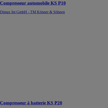
Compresseur automobile KS P10
Dimax Int GmbH - TM Könner & Söhnen
Compresseur à
batterie KS P20
Dimax Int
GmbH - TM
Könner &
Söhnen
Le compresseur
à batterie KS
P20 convient
pour les
ballons, matelas
gonflables,
jouets de
piscine, gilets
de sauvetage et
autres objets
gonflables
Compresseur à batterie KS P20