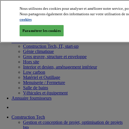
Nous utilisons des cookies pour analyser et améliorer notre service, po
Nous partageons également des informations sur votre utilisation de no
cookies
Paramétrer les cookies
Batiradio
Articles & expertises
Construction Tech, IT, start-up
Génie climatique
Gros œuvre, structure et enveloppe
Hors site
Interior et design, aménagement intérieur
Low carbon
Matériel et Outillage
Menuiserie / Fermeture
Salle de bains
Véhicules et équipement
Annuaire fournisseurs
Construction Tech
Gestion et conception de projet, optimisation de projets
btp