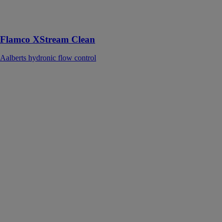
optimale des
boues et de la
magnétite
Flamco XStream Clean
Aalberts hydronic flow control
Compresseur à
batterie KS
PCL-10
Dimax Int
GmbH - TM
Könner &
Söhnen
Le compresseur
KS PCL-10
permet de
gonfler les
pneus en
quelques
minutes sans
nécessiter de
connexion à