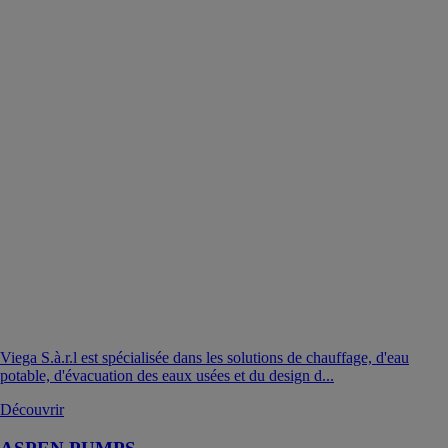
Viega S.à.r.l est spécialisée dans les solutions de chauffage, d'eau
potable, d'évacuation des eaux usées et du design d...
Découvrir