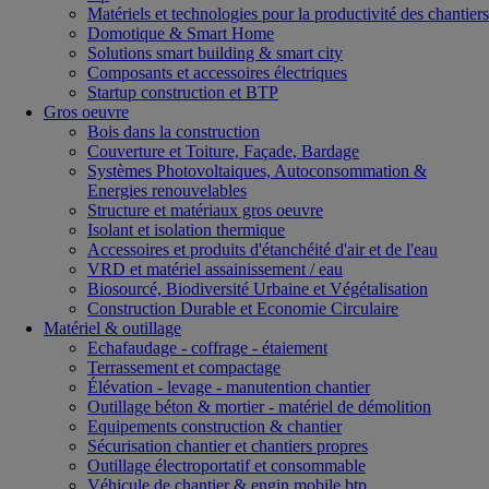
Matériels et technologies pour la productivité des chantiers
Domotique & Smart Home
Solutions smart building & smart city
Composants et accessoires électriques
Startup construction et BTP
Gros oeuvre
Bois dans la construction
Couverture et Toiture, Façade, Bardage
Systèmes Photovoltaiques, Autoconsommation &
Energies renouvelables
Structure et matériaux gros oeuvre
Isolant et isolation thermique
Accessoires et produits d'étanchéité d'air et de l'eau
VRD et matériel assainissement / eau
Biosourcé, Biodiversité Urbaine et Végétalisation
Construction Durable et Economie Circulaire
Matériel & outillage
Echafaudage - coffrage - étaiement
Terrassement et compactage
Élévation - levage - manutention chantier
Outillage béton & mortier - matériel de démolition
Equipements construction & chantier
Sécurisation chantier et chantiers propres
Outillage électroportatif et consommable
Véhicule de chantier & engin mobile btp