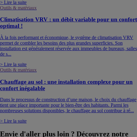
> Lire la suite
Outils & matériaux
Climatisation VRV : un débit variable pour un confort
optimal !
À la fois performant et économique, le système de climatisation VRV
permet de combler les besoins des plus grandes superficies. Son
installation est généralement réservée aux immeubles de bureaux, salles
de s...
> Lire la suite
Outils & matériaux
Chauffage au sol : une installation complexe pour un
confort inégalable
Dans le processus de construction d’une maison, le choix du chauffage
tient une place importante pour le bien-être des habitants. Parmi les
nombreuses solutions disponibles, le chauffage au sol contribue à ré...
> Lire la suite
Envie d'aller plus loin ? Découvrez notre