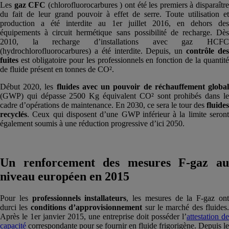
Les
gaz CFC
(chlorofluorocarbures ) ont été les premiers à disparaîtr
du fait de leur grand pouvoir à effet de serre. Toute utilisation et
production a été interdite au 1er juillet 2016, en dehors des
équipements à circuit hermétique sans possibilité de recharge. Dès
2010, la recharge d’installations avec gaz HCFC
(hydrochlorofluorocarbures) a été interdite. Depuis, un
contrôle de
fuites
est obligatoire pour les professionnels en fonction de la quantité
de fluide présent en tonnes de CO².
Début 2020, les
fluides avec un pouvoir de réchauffement globa
(GWP) qui dépasse 2500 Kg équivalent CO² sont prohibés dans le
cadre d’opérations de maintenance. En 2030, ce sera le tour des
fluides
recyclés
. Ceux qui disposent d’une GWP inférieur à la limite seront
également soumis à une réduction progressive d’ici 2050.
Un renforcement des mesures F-gaz au
niveau européen en 2015
Pour les
professionnels installateurs
, les mesures de la F-gaz on
durci les
conditions d’approvisionnement
sur le marché des fluides.
Après le 1er janvier 2015, une entreprise doit posséder l’
attestation de
capacité
correspondante pour se fournir en fluide frigorigène. Depuis le