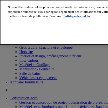
Nous utilisons des cookies pour analyser et améliorer notre service, pour améli
expérience numérique. Nous partageons également des informations sur votre u
médias sociaux, de publicité et d'analyse.
Politique de cookies
Batiradio
Articles & expertises
Construction Tech, IT, start-up
Génie climatique
Gros œuvre, structure et enveloppe
Hors site
Interior et design, aménagement intérieur
Low carbon
Matériel et Outillage
Menuiserie / Fermeture
Salle de bains
Véhicules et équipement
Annuaire fournisseurs
Construction Tech
Gestion et conception de projet, optimisation de projets bt
Matériels et technologies pour la productivité des chantiers