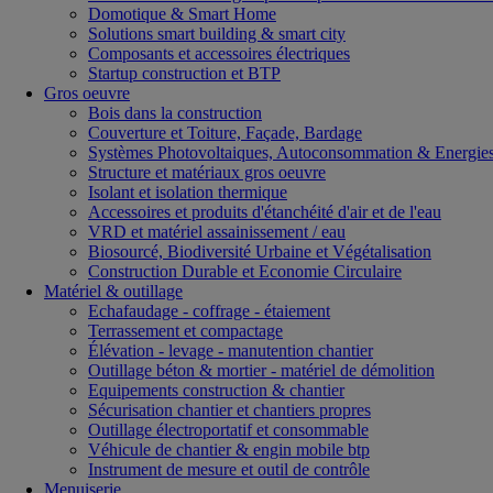
Domotique & Smart Home
Solutions smart building & smart city
Composants et accessoires électriques
Startup construction et BTP
Gros oeuvre
Bois dans la construction
Couverture et Toiture, Façade, Bardage
Systèmes Photovoltaiques, Autoconsommation & Energies
Structure et matériaux gros oeuvre
Isolant et isolation thermique
Accessoires et produits d'étanchéité d'air et de l'eau
VRD et matériel assainissement / eau
Biosourcé, Biodiversité Urbaine et Végétalisation
Construction Durable et Economie Circulaire
Matériel & outillage
Echafaudage - coffrage - étaiement
Terrassement et compactage
Élévation - levage - manutention chantier
Outillage béton & mortier - matériel de démolition
Equipements construction & chantier
Sécurisation chantier et chantiers propres
Outillage électroportatif et consommable
Véhicule de chantier & engin mobile btp
Instrument de mesure et outil de contrôle
Menuiserie