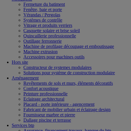
Fermeture du batiment
Fenêtre, baie et porte
Vérandas / Pergolas
Systèmes de contrôle
Vitrage et produits verriers
Casquette solaire et brise soleil
Quincaillerie professionnelle
Outillage ferronnerie
Machine de profilage découpage et emboutissage
Machine extrusion
Accessoires pour machines outils
Hors site
Constructeur de systemes modulaires
Solutions pour système de construction modulaire
Aménagement
Revêtements de sols et murs, éléments décoratifs
Confort acoustique
Peinture professionnelle
Eclairage architectural
Placard - porte intérieure - agencement
Fabricant de mobilier urbain et éclairage design
Fournisseur marbre et pierre
Dallage piscine et terrasse
Services btp
Assurance, financement travaux, banque du btp