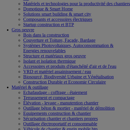
Matériels et technologies pour la productivité des chantiers
Domotique & Smart Home
Solutions smart building & smart city
Composants et accessoires électriques
Startup construction et BTP
Gros oeuvre
Bois dans la construction
Couverture et Toiture, Façade, Bardage
Systèmes Photovoltaiques, Autoconsommation &
Energies renouvelables
Structure et matériaux gros oeuvre
Isolant et isolation thermique
Accessoires et produits d'étanchéité d'air et de l'eau
VRD et matériel assainissement / eau
Biosourcé, Biodiversité Urbaine et Végétalisation
Construction Durable et Economie Circulaire
Matériel & outillage
Echafaudage - coffrage - étaiement
Terrassement et compactage
Élévation - levage - manutention chantier
Outillage béton & mortier - matériel de démolition
Equipements construction & chantier
Sécurisation chantier et chantiers propres
Outillage électroportatif et consommable
Véhicule de chantier & engin mobile btp