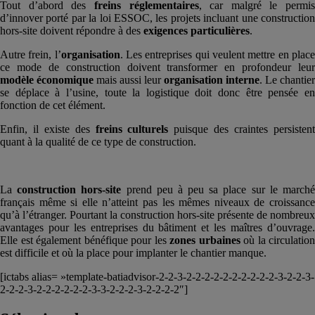
Tout d’abord des
freins réglementaires
, car malgré le permis
d’innover porté par la loi ESSOC, les projets incluant une construction
hors-site doivent répondre à des
exigences particulières
.
Autre frein, l’
organisation
. Les entreprises qui veulent mettre en plac
ce mode de construction doivent transformer en profondeur leur
modèle économique
mais aussi leur
organisation interne
. Le chantier
se déplace à l’usine, toute la logistique doit donc être pensée en
fonction de cet élément.
Enfin, il existe des
freins culturels
puisque des craintes persisten
quant à la qualité de ce type de construction.
La
construction hors-site
prend peu à peu sa place sur le march
français même si elle n’atteint pas les mêmes niveaux de croissance
qu’à l’étranger. Pourtant la construction hors-site présente de nombreux
avantages pour les entreprises du bâtiment et les maîtres d’ouvrage.
Elle est également bénéfique pour les
zones urbaines
où la circulation
est difficile et où la place pour implanter le chantier manque.
[ictabs alias= »template-batiadvisor-2-2-3-2-2-2-2-2-2-2-2-2-2-3-2-2-3-
2-2-2-3-2-2-2-2-2-2-3-3-2-2-2-3-2-2-2-2″]