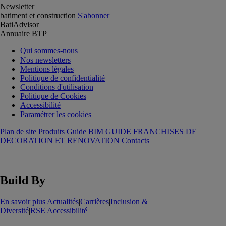
Newsletter
batiment et construction
S'abonner
BatiAdvisor
Annuaire BTP
Qui sommes-nous
Nos newsletters
Mentions légales
Politique de confidentialité
Conditions d'utilisation
Politique de Cookies
Accessibilité
Paramétrer les cookies
Plan de site Produits
Guide BIM
GUIDE FRANCHISES DE
DECORATION ET RENOVATION
Contacts
Build By
En savoir plus
|
Actualités
|
Carrières
|
Inclusion &
Diversité
|
RSE
|
Accessibilité