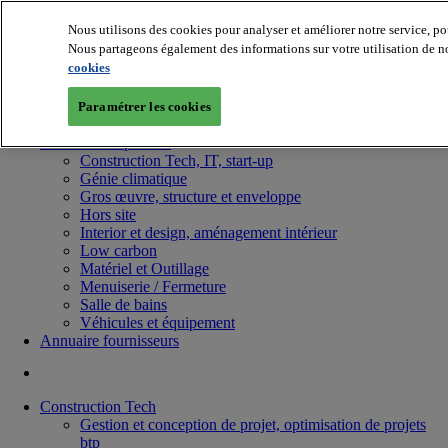
Nous utilisons des cookies pour analyser et améliorer notre service, po
Nous partageons également des informations sur votre utilisation de no
cookies
Paramétrer les cookies
Batiradio
Articles & expertises
Construction Tech, IT, start-up
Génie climatique
Gros œuvre, structure et enveloppe
Hors site
Interior et design, aménagement intérieur
Low carbon
Matériel et Outillage
Menuiserie / Fermeture
Salle de bains
Véhicules et équipement
Annuaire fournisseurs
Construction Tech
Gestion et conception de projet, optimisation de projets
btp