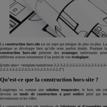
La
construction hors-site
est un sujet qui intrigue de plus en plus. La
pratique se développe bien qu’elle reste parfois timide. Pourtant la
construction hors-site
présente des
avantages
intéressants pour
différents acteurs notamment d’un point de vue
écologique
.
[ictabs alias= »template-batiadvisor-2-2-3-2-2-2-2-2-2-2-2-2-2-3-2-2-3-
2-2-2-3-2-2-2-2-2-2-3-3-2-2-2-3-2-2-2-2″]
Qu’est-ce que la construction hors-site ?
Longtemps vu comme une
solution temporaire
, le hors site es
devenu un
mode de construction à part entière
prisé par le
investisseurs et les villes.
La construction hors-site implique de
fabriquer et d’assembler en