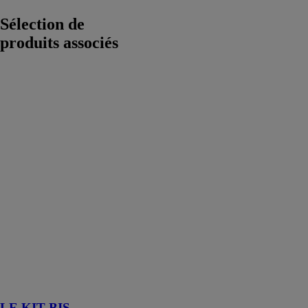
Sélection de
produits associés
LE KIT BIS
BIS- Building
Innovation
System
Solution
innovante et
brevetée de
mannequins de
coffrage
modulaires,
réglables et
réutilisables
pour le
bâtiment, par
Building
Innovation
System
LE KIT BIS