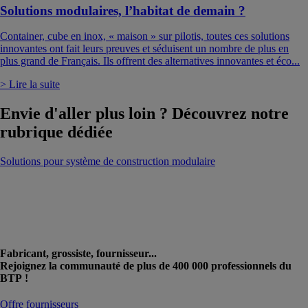
Solutions modulaires, l’habitat de demain ?
Container, cube en inox, « maison » sur pilotis, toutes ces solutions
innovantes ont fait leurs preuves et séduisent un nombre de plus en
plus grand de Français. Ils offrent des alternatives innovantes et éco...
> Lire la suite
Envie d'aller plus loin ? Découvrez notre
rubrique dédiée
Solutions pour système de construction modulaire
Fabricant, grossiste, fournisseur...
Rejoignez la communauté de plus de 400 000 professionnels du
BTP !
Offre fournisseurs