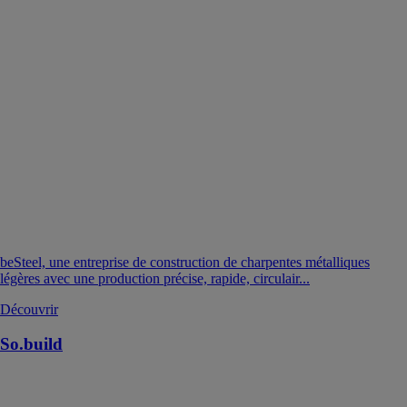
beSteel, une entreprise de construction de charpentes métalliques
légères avec une production précise, rapide, circulair...
Découvrir
So.build