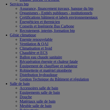
Services btp
Assurance, financement travaux, banque du btp
Organismes - Entités publiques - institutionnels
Certifications bâtiment et labels environnementaux
Énergéticien et thermicien
Conseils et Ingénierie Bas Carbone
Recrutement, interim, formation btp
Génie climatique
Energie renouvelable
Ventilation & QAI
Climatisation et froid
Chaudière et ECS
Ballon eau chaude sanitaire
Récupération énergie et chaleur fatale
Équipement de chauffage et radiateur
Robinetterie et matériel plomberie
Distribution hydraulique
Gestion Technique du Bâtiment et régulation
Salle de bain
Accessoires salle de bain
Equipements salle de bain
Douche
Matériaux salle de bain
Meuble salle de bain