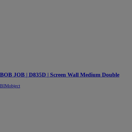
BIMobject
BOB Job est
un système de
canapés
flexible et
créatif qui
transforme
n'importe quel
espace en un
environnement
de travail
décontracté
BOB JOB | D835D | Screen Wall Medium Double
BIMobject
Fabricated
beSteel
Découvrez
notre produit
beSteel
Fabricated – la