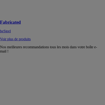
structure en
acier parfaite
pour votre futur
projet !
Fabricated
beSteel
Voir plus de produits
Nos meilleures recommandations tous les mois dans votre boîte e-
mail !