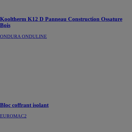
fines et donc
plus d'espace
Kooltherm K12 D Panneau Construction Ossature
Bois
ONDURA ONDULINE
Bloc coffrant
isolant
EUROMAC2
Une solution
complète et
performante
pour la
construction de
murs
Bloc coffrant isolant
EUROMAC2
IDELCO-
FLOOR