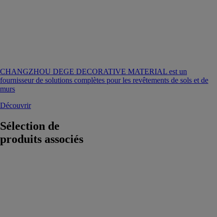
CHANGZHOU DEGE DECORATIVE MATERIAL est un
fournisseur de solutions complètes pour les revêtements de sols et de
murs
Découvrir
Sélection de
produits associés
Klargester
BioTec® Flo
ONDURA
ONDULINE
Klargester
BioTec® Flo