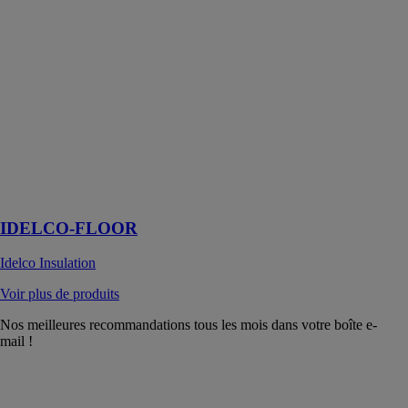
Idelco
Insulation
Les panneaux
d’isolation
thermique I-
FLOOR sont
adaptés en
solutions de
sous dallage, de
dalle portée ou
flottante
IDELCO-FLOOR
Idelco Insulation
Voir plus de produits
Nos meilleures recommandations tous les mois dans votre boîte e-
mail !