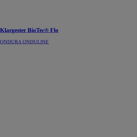
est un micro
station et filtre
compact
autonome
Klargester BioTec® Flo
ONDURA ONDULINE
Kooltherm K12
D Panneau
Construction
Ossature Bois
ONDURA
ONDULINE
Kooltherm K12
D est une
solution
thermique
haute
performante en
mousse rigide
pour des
constructions