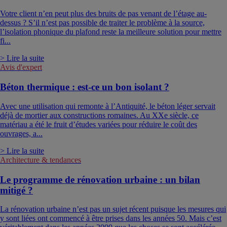
Votre client n’en peut plus des bruits de pas venant de l’étage au-
dessus ? S’il n’est pas possible de traiter le problème à la source,
l’isolation phonique du plafond reste la meilleure solution pour mettre
fi...
> Lire la suite
Avis d'expert
Béton thermique : est-ce un bon isolant ?
Avec une utilisation qui remonte à l’Antiquité, le béton léger servait
déjà de mortier aux constructions romaines. Au XXe siècle, ce
matériau a été le fruit d’études variées pour réduire le coût des
ouvrages, a...
> Lire la suite
Architecture & tendances
Le programme de rénovation urbaine : un bilan
mitigé ?
La rénovation urbaine n’est pas un sujet récent puisque les mesures qui
y sont liées ont commencé à être prises dans les années 50. Mais c’est