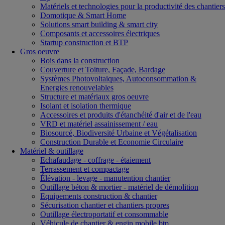
Matériels et technologies pour la productivité des chantiers
Domotique & Smart Home
Solutions smart building & smart city
Composants et accessoires électriques
Startup construction et BTP
Gros oeuvre
Bois dans la construction
Couverture et Toiture, Façade, Bardage
Systèmes Photovoltaiques, Autoconsommation &
Energies renouvelables
Structure et matériaux gros oeuvre
Isolant et isolation thermique
Accessoires et produits d'étanchéité d'air et de l'eau
VRD et matériel assainissement / eau
Biosourcé, Biodiversité Urbaine et Végétalisation
Construction Durable et Economie Circulaire
Matériel & outillage
Echafaudage - coffrage - étaiement
Terrassement et compactage
Élévation - levage - manutention chantier
Outillage béton & mortier - matériel de démolition
Equipements construction & chantier
Sécurisation chantier et chantiers propres
Outillage électroportatif et consommable
Véhicule de chantier & engin mobile btp