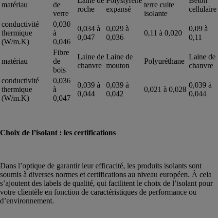
Laine de
Polystyrène
Béton
matériau
de
terre cuite
roche
expansé
cellulaire
verre
isolante
conductivité
0,030
0,034 à
0,029 à
0,09 à
thermique
à
0,11 à 0,020
0,047
0,036
0,11
(W/m.K)
0,046
Fibre
Laine de
Laine de
Laine de
matériau
de
Polyuréthane
chanvre
mouton
chanvre
bois
conductivité
0,036
0,039 à
0,039 à
0,039 à
thermique
à
0,021 à 0,028
0,044
0,042
0,044
(W/m.K)
0,047
Choix de l’isolant : les certifications
Dans l’optique de garantir leur efficacité, les produits isolants sont
soumis à diverses normes et certifications au niveau européen. À cela
s’ajoutent des labels de qualité, qui facilitent le choix de l’isolant pour
votre clientèle en fonction de caractéristiques de performance ou
d’environnement.