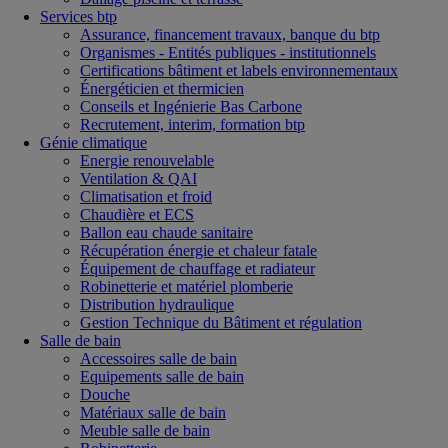
Services btp
Assurance, financement travaux, banque du btp
Organismes - Entités publiques - institutionnels
Certifications bâtiment et labels environnementaux
Énergéticien et thermicien
Conseils et Ingénierie Bas Carbone
Recrutement, interim, formation btp
Génie climatique
Energie renouvelable
Ventilation & QAI
Climatisation et froid
Chaudière et ECS
Ballon eau chaude sanitaire
Récupération énergie et chaleur fatale
Équipement de chauffage et radiateur
Robinetterie et matériel plomberie
Distribution hydraulique
Gestion Technique du Bâtiment et régulation
Salle de bain
Accessoires salle de bain
Equipements salle de bain
Douche
Matériaux salle de bain
Meuble salle de bain