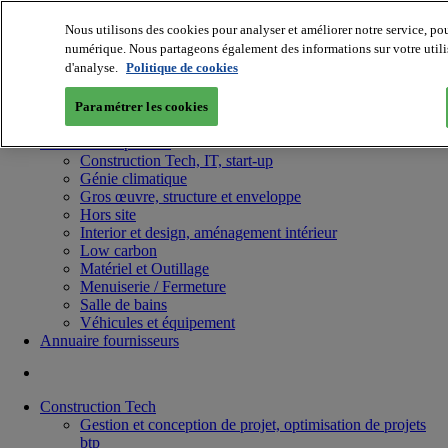
Nous utilisons des cookies pour analyser et améliorer notre service, pou
numérique. Nous partageons également des informations sur votre utilisa
d'analyse.
Politique de cookies
Paramétrer les cookies
Batiradio
Articles & expertises
Construction Tech, IT, start-up
Génie climatique
Gros œuvre, structure et enveloppe
Hors site
Interior et design, aménagement intérieur
Low carbon
Matériel et Outillage
Menuiserie / Fermeture
Salle de bains
Véhicules et équipement
Annuaire fournisseurs
Construction Tech
Gestion et conception de projet, optimisation de projets
btp