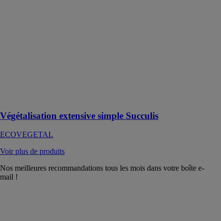
ECOVEGETAL
SUCCULIS est
un système de
végétalisation
de toiture
composé de
plantes
succulentes
rampantes et
résistantes
Végétalisation extensive simple Succulis
ECOVEGETAL
Voir plus de produits
Nos meilleures recommandations tous les mois dans votre boîte e-
mail !