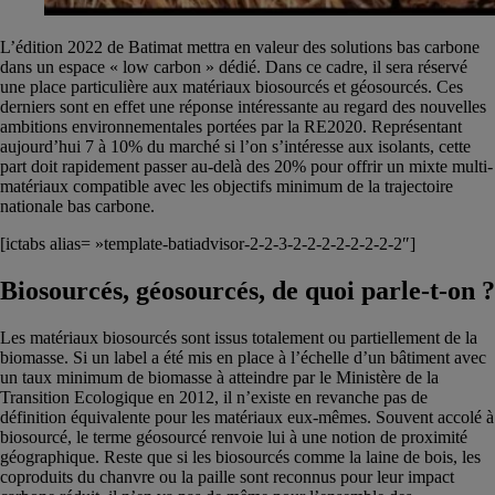
L’édition 2022 de Batimat mettra en valeur des solutions bas carbone
dans un espace « low carbon » dédié. Dans ce cadre, il sera réservé
une place particulière aux matériaux biosourcés et géosourcés. Ces
derniers sont en effet une réponse intéressante au regard des nouvelles
ambitions environnementales portées par la RE2020. Représentant
aujourd’hui 7 à 10% du marché si l’on s’intéresse aux isolants, cette
part doit rapidement passer au-delà des 20% pour offrir un mixte multi-
matériaux compatible avec les objectifs minimum de la trajectoire
nationale bas carbone.
[ictabs alias= »template-batiadvisor-2-2-3-2-2-2-2-2-2-2-2″]
Biosourcés, géosourcés, de quoi parle-t-on ?
Les matériaux biosourcés sont issus totalement ou partiellement de la
biomasse. Si un label a été mis en place à l’échelle d’un bâtiment avec
un taux minimum de biomasse à atteindre par le Ministère de la
Transition Ecologique en 2012, il n’existe en revanche pas de
définition équivalente pour les matériaux eux-mêmes. Souvent accolé à
biosourcé, le terme géosourcé renvoie lui à une notion de proximité
géographique. Reste que si les biosourcés comme la laine de bois, les
coproduits du chanvre ou la paille sont reconnus pour leur impact