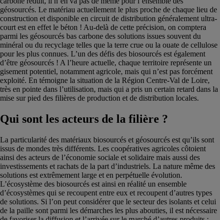
carbone réduit, il n’en va pas de même pour l’ensemble des
géosourcés. Le matériau actuellement le plus proche de chaque lieu de
construction et disponible en circuit de distribution généralement ultra-
court est en effet le béton ! Au-delà de cette précision, on comptera
parmi les géosourcés bas carbone des solutions issues souvent du
minéral ou du recyclage telles que la terre crue ou la ouate de cellulose
pour les plus connues. L’un des défis des biosourcés est également
d’être géosourcés ! A l’heure actuelle, chaque territoire représente un
gisement potentiel, notamment agricole, mais qui n’est pas forcément
exploité. En témoigne la situation de la Région Centre-Val de Loire,
très en pointe dans l’utilisation, mais qui a pris un certain retard dans la
mise sur pied des filières de production et de distribution locales.
Qui sont les acteurs de la filière ?
La particularité des matériaux biosourcés et géosourcés est qu’ils sont
issus de mondes très différents. Les coopératives agricoles côtoient
ainsi des acteurs de l’économie sociale et solidaire mais aussi des
investissements et rachats de la part d’industriels. La nature même des
solutions est extrêmement large et en perpétuelle évolution.
L’écosystème des biosourcés est ainsi en réalité un ensemble
d’écosystèmes qui se recoupent entre eux et recoupent d’autres types
de solutions. Si l’on peut considérer que le secteur des isolants et celui
de la paille sont parmi les démarches les plus abouties, il est nécessaire
de favoriser la diffusion et l’arrivée sur le marché d’autres produits :