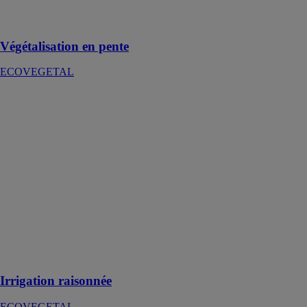
succès tous
types de projets
Végétalisation en pente
ECOVEGETAL
Irrigation
raisonnée
ECOVEGETAL
Le système
d'irrigation en
toiture
végétalisée peut
être
indispensable
afin d'assurer le
bien-être et la
longévité des
plantes
Irrigation raisonnée
ECOVEGETAL