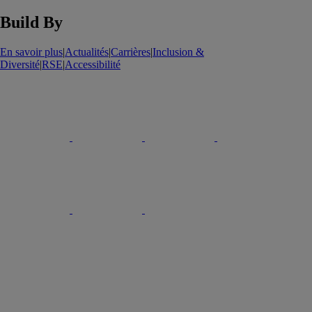
Build By
En savoir plus
|
Actualités
|
Carrières
|
Inclusion &
Diversité
|
RSE
|
Accessibilité