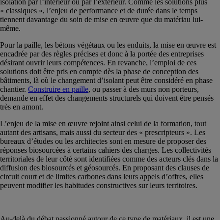
isolation par l’intérieur ou par l’extérieur. Comme les solutions plus
« classiques », l’enjeu de performance et de durée dans le temps
tiennent davantage du soin de mise en œuvre que du matériau lui-
même.
Pour la paille, les bétons végétaux ou les enduits, la mise en œuvre est
encadrée par des règles précises et donc à la portée des entreprises
désirant ouvrir leurs compétences. En revanche, l’emploi de ces
solutions doit être pris en compte dès la phase de conception des
bâtiments, là où le changement d’isolant peut être considéré en phase
chantier.
Construire en paille
, ou passer à des murs non porteurs,
demande en effet des changements structurels qui doivent être pensés
très en amont.
L’enjeu de la mise en œuvre rejoint ainsi celui de la formation, tout
autant des artisans, mais aussi du secteur des « prescripteurs ». Les
bureaux d’études ou les architectes sont en mesure de proposer des
réponses biosourcées à certains cahiers des charges. Les collectivités
territoriales de leur côté sont identifiées comme des acteurs clés dans la
diffusion des biosourcés et géosourcés. En proposant des clauses de
circuit court et de limites carbones dans leurs appels d’offres, elles
peuvent modifier les habitudes constructives sur leurs territoires.
Au-delà du débat passionné autour de ce type de matériaux, il est une