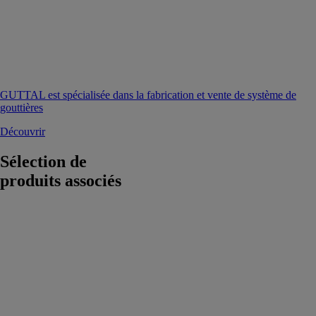
GUTTAL est spécialisée dans la fabrication et vente de système de
gouttières
Découvrir
Sélection de
produits associés
Végétalisation
en pente
ECOVEGETAL
ECOVEGETAL
PENTE vous
donne la
possibilité de
végétaliser avec