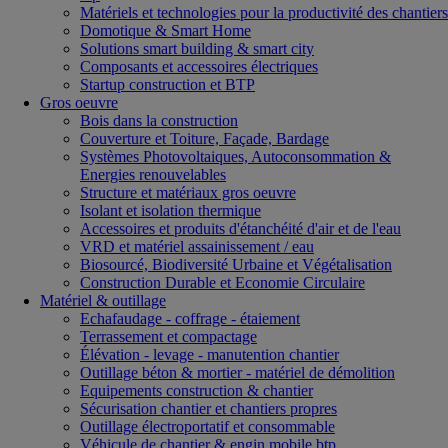
Matériels et technologies pour la productivité des chantiers
Domotique & Smart Home
Solutions smart building & smart city
Composants et accessoires électriques
Startup construction et BTP
Gros oeuvre
Bois dans la construction
Couverture et Toiture, Façade, Bardage
Systèmes Photovoltaiques, Autoconsommation &
Energies renouvelables
Structure et matériaux gros oeuvre
Isolant et isolation thermique
Accessoires et produits d'étanchéité d'air et de l'eau
VRD et matériel assainissement / eau
Biosourcé, Biodiversité Urbaine et Végétalisation
Construction Durable et Economie Circulaire
Matériel & outillage
Echafaudage - coffrage - étaiement
Terrassement et compactage
Élévation - levage - manutention chantier
Outillage béton & mortier - matériel de démolition
Equipements construction & chantier
Sécurisation chantier et chantiers propres
Outillage électroportatif et consommable
Véhicule de chantier & engin mobile btp