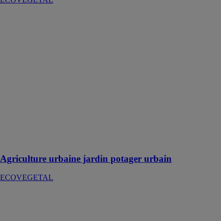
Agriculture
urbaine jardin
potager urbain
ECOVEGETAL
L'ECOVEGETAL
POTAGER
URBAIN
représente un
moyen
innovant et
durable de
réintroduire
l'agriculture en
milieu urbain
Agriculture urbaine jardin potager urbain
ECOVEGETAL
Végétalisation
extensive
simple Succulis
ECOVEGETAL