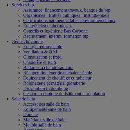
Services btp
Assurance, financement travaux, banque du btp
Organismes - Entités publiques - institutionnels
Certifications bâtiment et labels environnementaux
Énergéticien et thermicien
Conseils et Ingénierie Bas Carbone
Recrutement, interim, formation btp
Génie climatique
Energie renouvelable
Ventilation & QAI
Climatisation et froid
Chaudière et ECS
Ballon eau chaude sanitaire
Récupération énergie et chaleur fatale
Équipement de chauffage et radiateur
Robinetterie et matériel plomberie
Distribution hydraulique
Gestion Technique du Bâtiment et régulation
Salle de bain
Accessoires salle de bain
Equipements salle de bain
Douche
Matériaux salle de bain
Meuble salle de bain