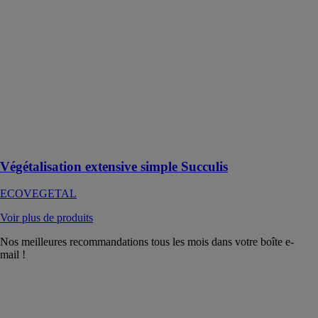
ECOVEGETAL
SUCCULIS est
un système de
végétalisation
de toiture
composé de
plantes
succulentes
rampantes et
résistantes
Végétalisation extensive simple Succulis
ECOVEGETAL
Voir plus de produits
Nos meilleures recommandations tous les mois dans votre boîte e-
mail !