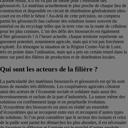
carbone réduit, il n’en va pas de même pour l’ensemble des
géosourcés. Le matériau actuellement le plus proche de chaque lieu de
construction et disponible en circuit de distribution généralement ultra-
court est en effet le béton ! Au-delà de cette précision, on comptera
parmi les géosourcés bas carbone des solutions issues souvent du
minéral ou du recyclage telles que la terre crue ou la ouate de cellulose
pour les plus connues. L’un des défis des biosourcés est également
d’être géosourcés ! A l’heure actuelle, chaque territoire représente un
gisement potentiel, notamment agricole, mais qui n’est pas forcément
exploité. En témoigne la situation de la Région Centre-Val de Loire,
très en pointe dans l’utilisation, mais qui a pris un certain retard dans la
mise sur pied des filières de production et de distribution locales.
Qui sont les acteurs de la filière ?
La particularité des matériaux biosourcés et géosourcés est qu’ils sont
issus de mondes très différents. Les coopératives agricoles côtoient
ainsi des acteurs de l’économie sociale et solidaire mais aussi des
investissements et rachats de la part d’industriels. La nature même des
solutions est extrêmement large et en perpétuelle évolution.
L’écosystème des biosourcés est ainsi en réalité un ensemble
d’écosystèmes qui se recoupent entre eux et recoupent d’autres types
de solutions. Si l’on peut considérer que le secteur des isolants et celui
de la paille sont parmi les démarches les plus abouties, il est nécessaire
de favoriser la diffusion et l’arrivée sur le marché d’autres produits :