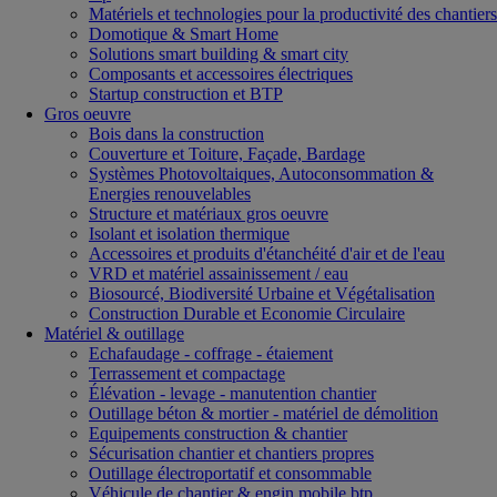
Matériels et technologies pour la productivité des chantiers
Domotique & Smart Home
Solutions smart building & smart city
Composants et accessoires électriques
Startup construction et BTP
Gros oeuvre
Bois dans la construction
Couverture et Toiture, Façade, Bardage
Systèmes Photovoltaiques, Autoconsommation &
Energies renouvelables
Structure et matériaux gros oeuvre
Isolant et isolation thermique
Accessoires et produits d'étanchéité d'air et de l'eau
VRD et matériel assainissement / eau
Biosourcé, Biodiversité Urbaine et Végétalisation
Construction Durable et Economie Circulaire
Matériel & outillage
Echafaudage - coffrage - étaiement
Terrassement et compactage
Élévation - levage - manutention chantier
Outillage béton & mortier - matériel de démolition
Equipements construction & chantier
Sécurisation chantier et chantiers propres
Outillage électroportatif et consommable
Véhicule de chantier & engin mobile btp