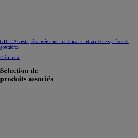
GUTTAL est spécialisée dans la fabrication et vente de système de
gouttières
Découvrir
Sélection de
produits associés
Végétalisation
en pente
ECOVEGETAL
ECOVEGETAL
PENTE vous
donne la
possibilité de
végétaliser avec