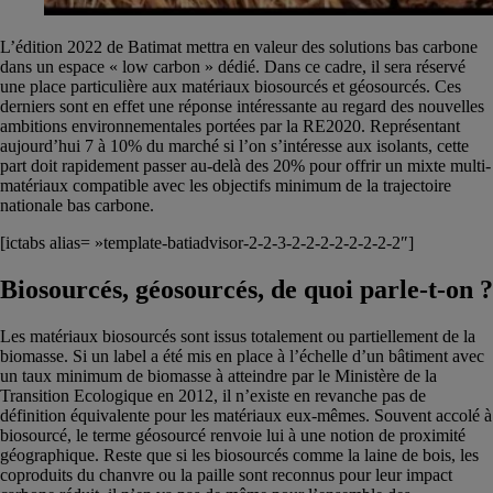
L’édition 2022 de Batimat mettra en valeur des solutions bas carbone
dans un espace « low carbon » dédié. Dans ce cadre, il sera réservé
une place particulière aux matériaux biosourcés et géosourcés. Ces
derniers sont en effet une réponse intéressante au regard des nouvelles
ambitions environnementales portées par la RE2020. Représentant
aujourd’hui 7 à 10% du marché si l’on s’intéresse aux isolants, cette
part doit rapidement passer au-delà des 20% pour offrir un mixte multi-
matériaux compatible avec les objectifs minimum de la trajectoire
nationale bas carbone.
[ictabs alias= »template-batiadvisor-2-2-3-2-2-2-2-2-2-2-2″]
Biosourcés, géosourcés, de quoi parle-t-on ?
Les matériaux biosourcés sont issus totalement ou partiellement de la
biomasse. Si un label a été mis en place à l’échelle d’un bâtiment avec
un taux minimum de biomasse à atteindre par le Ministère de la
Transition Ecologique en 2012, il n’existe en revanche pas de
définition équivalente pour les matériaux eux-mêmes. Souvent accolé à
biosourcé, le terme géosourcé renvoie lui à une notion de proximité
géographique. Reste que si les biosourcés comme la laine de bois, les
coproduits du chanvre ou la paille sont reconnus pour leur impact