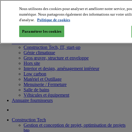
Nous utilisons des cookies pour analyser et améliorer notre service, pou
numérique. Nous partageons également des informations sur votre utilisa
d'analyse.
Politique de cookies
Paramétrer les cookies
Batiradio
Articles & expertises
Construction Tech, IT, start-up
Génie climatique
Gros œuvre, structure et enveloppe
Hors site
Interior et design, aménagement intérieur
Low carbon
Matériel et Outillage
Menuiserie / Fermeture
Salle de bains
Véhicules et équipement
Annuaire fournisseurs
Construction Tech
Gestion et conception de projet, optimisation de projets
btp