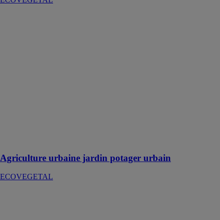
Agriculture
urbaine jardin
potager urbain
ECOVEGETAL
L'ECOVEGETAL
POTAGER
URBAIN
représente un
moyen
innovant et
durable de
réintroduire
l'agriculture en
milieu urbain
Agriculture urbaine jardin potager urbain
ECOVEGETAL
Végétalisation
extensive
simple Succulis
ECOVEGETAL