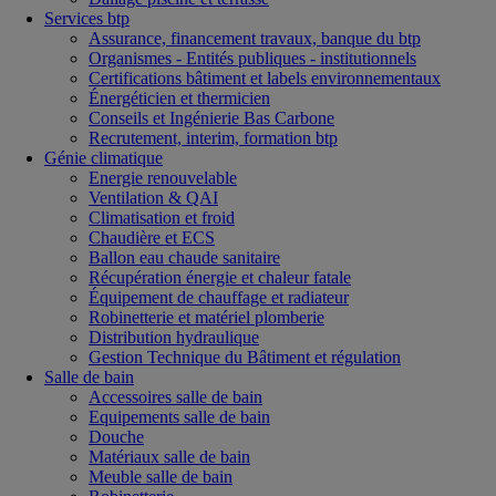
Services btp
Assurance, financement travaux, banque du btp
Organismes - Entités publiques - institutionnels
Certifications bâtiment et labels environnementaux
Énergéticien et thermicien
Conseils et Ingénierie Bas Carbone
Recrutement, interim, formation btp
Génie climatique
Energie renouvelable
Ventilation & QAI
Climatisation et froid
Chaudière et ECS
Ballon eau chaude sanitaire
Récupération énergie et chaleur fatale
Équipement de chauffage et radiateur
Robinetterie et matériel plomberie
Distribution hydraulique
Gestion Technique du Bâtiment et régulation
Salle de bain
Accessoires salle de bain
Equipements salle de bain
Douche
Matériaux salle de bain
Meuble salle de bain