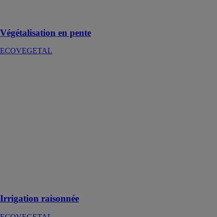
succès tous
types de projets
Végétalisation en pente
ECOVEGETAL
Irrigation
raisonnée
ECOVEGETAL
Le système
d'irrigation en
toiture
végétalisée peut
être
indispensable
afin d'assurer le
bien-être et la
longévité des
plantes
Irrigation raisonnée
ECOVEGETAL