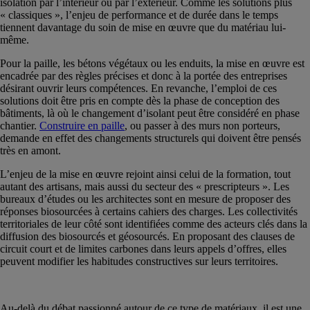
isolation par l’intérieur ou par l’extérieur. Comme les solutions plus
« classiques », l’enjeu de performance et de durée dans le temps
tiennent davantage du soin de mise en œuvre que du matériau lui-
même.
Pour la paille, les bétons végétaux ou les enduits, la mise en œuvre est
encadrée par des règles précises et donc à la portée des entreprises
désirant ouvrir leurs compétences. En revanche, l’emploi de ces
solutions doit être pris en compte dès la phase de conception des
bâtiments, là où le changement d’isolant peut être considéré en phase
chantier.
Construire en paille
, ou passer à des murs non porteurs,
demande en effet des changements structurels qui doivent être pensés
très en amont.
L’enjeu de la mise en œuvre rejoint ainsi celui de la formation, tout
autant des artisans, mais aussi du secteur des « prescripteurs ». Les
bureaux d’études ou les architectes sont en mesure de proposer des
réponses biosourcées à certains cahiers des charges. Les collectivités
territoriales de leur côté sont identifiées comme des acteurs clés dans la
diffusion des biosourcés et géosourcés. En proposant des clauses de
circuit court et de limites carbones dans leurs appels d’offres, elles
peuvent modifier les habitudes constructives sur leurs territoires.
Au-delà du débat passionné autour de ce type de matériaux, il est une