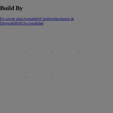
Build By
En savoir plus
|
Actualités
|
Carrières
|
Inclusion &
Diversité
|
RSE
|
Accessibilité