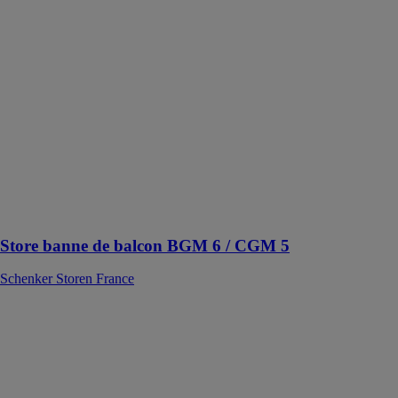
Schenker
Storen France
Un store banne
classique pour
balcons ou
pour un
nombre réduit
de places
assises dans des
maisons
individuelles ou
dans des
immeubles.
Store banne de balcon BGM 6 / CGM 5
Schenker Storen France
Store banne
monobloc
NGM 20
Schenker
Storen France