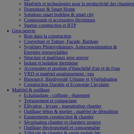
Matériels et technologies pour la productivité des chantiers
Domotique & Smart Home
Solutions smart building & smart city
Composants et accessoires électriques
Startup construction et BTP
Gros oeuvre
Bois dans la construction
Couverture et Toiture, Façade, Bardage
Systèmes Photovoltaiques, Autoconsommation &
Energies renouvelables
Structure et matériaux gros oeuvre
Isolant et isolation thermique
Accessoires et produits d'étanchéité d'air et de l'eau
VRD et matériel assainissement / eau
Biosourcé, Biodiversité Urbaine et Végétalisation
Construction Durable et Economie Circulaire
Matériel & outillage
Echafaudage - coffrage - étaiement
Terrassement et compactage
Élévation - levage - manutention chantier
Outillage béton & mortier - matériel de démolition
Equipements construction & chantier
Sécurisation chantier et chantiers propres
Outillage électroportatif et consommable
Véhicule de chantier & engin mobile btp