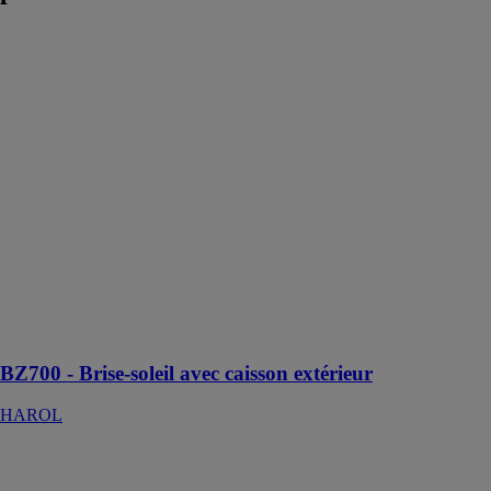
BZ700 - Brise-
soleil avec
caisson
extérieur
HAROL
La brise-soleil
orientable
novateur
BZ700 est
constitué d’une
seule pièce et
s’intègre
parfaitement
dans la façade
de l’habitation
BZ700 - Brise-soleil avec caisson extérieur
HAROL
VR1000 /
VR1000