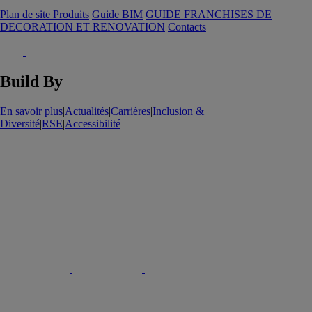
Plan de site Produits
Guide BIM
GUIDE FRANCHISES DE
DECORATION ET RENOVATION
Contacts
Build By
En savoir plus
|
Actualités
|
Carrières
|
Inclusion &
Diversité
|
RSE
|
Accessibilité