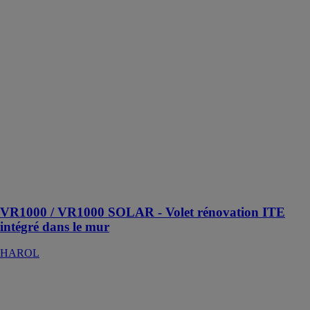
SOLAR - Volet
rénovation ITE
intégré dans le
mur
HAROL
Le volet
rénovation ITE
intégré dans le
mur est idéal
pour les
bâtiments
passifs et les
projets quasi
neutres en
énergie
VR1000 / VR1000 SOLAR - Volet rénovation ITE
intégré dans le mur
HAROL
Store banne de
balcon BGM 6
/ CGM 5