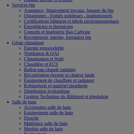
Services btp
Assurance, financement travaux, banque du btp
Organismes - Entités publiques - institutionnels
Certifications bâtiment et labels environnementaux
Énergéticien et thermicien
Conseils et Ingénierie Bas Carbone
Recrutement, interim, formation btp
Génie climatique
Energie renouvelable
Ventilation & QAI
Climatisation et froid
Chaudière et ECS
Ballon eau chaude sanitaire
Récupération énergie et chaleur fatale
Équipement de chauffage et radiateur
Robinetterie et matériel plomberie
Distribution hydraulique
Gestion Technique du Bâtiment et régulation
Salle de bain
Accessoires salle de bain
Equipements salle de bain
Douche
Matériaux salle de bain
Meuble salle de bain