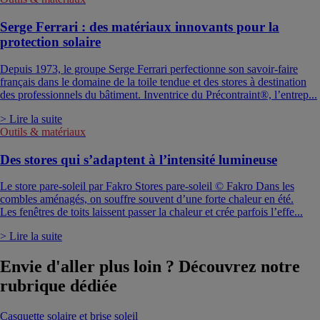
Serge Ferrari : des matériaux innovants pour la
protection solaire
Depuis 1973, le groupe Serge Ferrari perfectionne son savoir-faire
français dans le domaine de la toile tendue et des stores à destination
des professionnels du bâtiment. Inventrice du Précontraint®, l’entrep...
> Lire la suite
Outils & matériaux
Des stores qui s’adaptent à l’intensité lumineuse
Le store pare-soleil par Fakro Stores pare-soleil © Fakro Dans les
combles aménagés, on souffre souvent d’une forte chaleur en été.
Les fenêtres de toits laissent passer la chaleur et crée parfois l’effe...
> Lire la suite
Envie d'aller plus loin ? Découvrez notre
rubrique dédiée
Casquette solaire et brise soleil