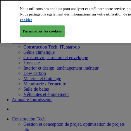
Nous utilisons des cookies pour analyser et améliorer notre service, po
Nous partageons également des informations sur votre utilisation de no
cookies
Paramétrer les cookies
Batiradio
Articles & expertises
Construction Tech, IT, start-up
Génie climatique
Gros œuvre, structure et enveloppe
Hors site
Interior et design, aménagement intérieur
Low carbon
Matériel et Outillage
Menuiserie / Fermeture
Salle de bains
Véhicules et équipement
Annuaire fournisseurs
Construction Tech
Gestion et conception de projet, optimisation de projets
btp