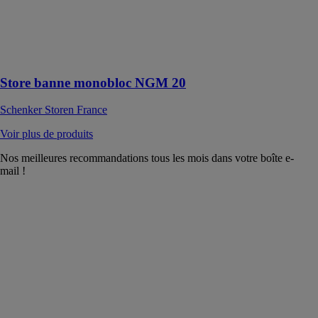
Store banne
polyvalent pour
de grandes
surfaces
d’ombrage
Store banne monobloc NGM 20
Schenker Storen France
Voir plus de produits
Nos meilleures recommandations tous les mois dans votre boîte e-
mail !