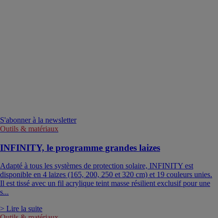
S'abonner à la newsletter
Outils & matériaux
INFINITY, le programme grandes laizes
Adapté à tous les systèmes de protection solaire, INFINITY est
disponible en 4 laizes (165, 200, 250 et 320 cm) et 19 couleurs unies.
Il est tissé avec un fil acrylique teint masse résilient exclusif pour une
s...
> Lire la suite
Outils & matériaux