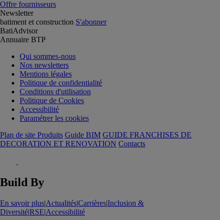
Offre fournisseurs
Newsletter
batiment et construction
S'abonner
BatiAdvisor
Annuaire BTP
Qui sommes-nous
Nos newsletters
Mentions légales
Politique de confidentialité
Conditions d'utilisation
Politique de Cookies
Accessibilité
Paramétrer les cookies
Plan de site Produits
Guide BIM
GUIDE FRANCHISES DE
DECORATION ET RENOVATION
Contacts
Build By
En savoir plus
|
Actualités
|
Carrières
|
Inclusion &
Diversité
|
RSE
|
Accessibilité