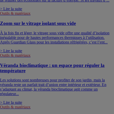
de réaliser des économies sur la facture d’énergie. Si les travaux d’...
> Lire la suite
Outils & matériaux
Zoom sur le vitrage isolant sous vide
À la fois fin et léger, le vitrage sous vide offre une qualité d’isolation
inégalable pour de hautes performances thermiques à l’utilisation.
Après Guardian Glass pour les installations réfrigérées, c’est l’ent...
> Lire la suite
Outils & matériaux
Véranda bioclimatique : un espace pour réguler la
température
Les solutions sont nombreuses pour profiter de son jardin, mais la
véranda reste un parfait trait d’union entre intérieur et extérieur. En
s’adaptant au climat, la véranda bioclimatique agit comme un
régulateur...
> Lire la suite
Outils & matériaux