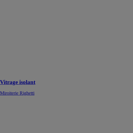
Righetti
Le Vitrage
isolant offre
une isolation
thermique et
phonique, il
permet de
limiter les
pertes de
chaleur tout en
réduisant les
apports de
chaleur en été
Vitrage isolant
Miroiterie Righetti
Verre Feuilleté
Metalica
Miroiterie
Righetti
Le verre