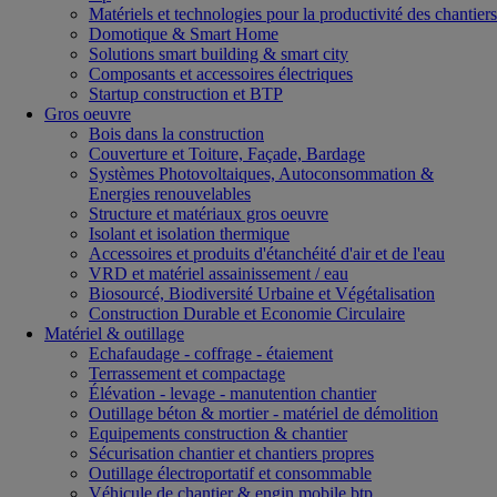
Matériels et technologies pour la productivité des chantiers
Domotique & Smart Home
Solutions smart building & smart city
Composants et accessoires électriques
Startup construction et BTP
Gros oeuvre
Bois dans la construction
Couverture et Toiture, Façade, Bardage
Systèmes Photovoltaiques, Autoconsommation &
Energies renouvelables
Structure et matériaux gros oeuvre
Isolant et isolation thermique
Accessoires et produits d'étanchéité d'air et de l'eau
VRD et matériel assainissement / eau
Biosourcé, Biodiversité Urbaine et Végétalisation
Construction Durable et Economie Circulaire
Matériel & outillage
Echafaudage - coffrage - étaiement
Terrassement et compactage
Élévation - levage - manutention chantier
Outillage béton & mortier - matériel de démolition
Equipements construction & chantier
Sécurisation chantier et chantiers propres
Outillage électroportatif et consommable
Véhicule de chantier & engin mobile btp