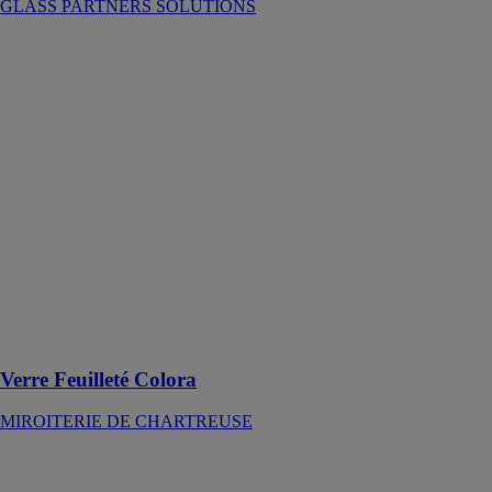
GLASS PARTNERS SOLUTIONS
Verre Feuilleté
Colora
MIROITERIE
DE
CHARTREUSE
Le verre
feuilleté Colora
combine
esthétisme,
personnalisation
et performances
techniques pour
répondre aux
attentes des
projets
Verre Feuilleté Colora
MIROITERIE DE CHARTREUSE
Vitrage isolant
Miroiterie