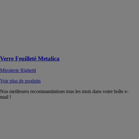
feuilleté Colora
combine
esthétisme,
personnalisation
et performances
techniques pour
répondre aux
attentes des
projets
Verre Feuilleté Metalica
Miroiterie Righetti
Voir plus de produits
Nos meilleures recommandations tous les mois dans votre boîte e-
mail !