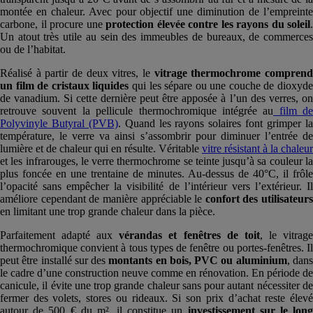
montée en chaleur. Avec pour objectif une diminution de l’empreinte
carbone, il procure une
protection élevée contre les rayons du soleil
.
Un atout très utile au sein des immeubles de bureaux, de commerces
ou de l’habitat.
Réalisé à partir de deux vitres, le
vitrage thermochrome comprend
un film de cristaux liquides
qui les sépare ou une couche de dioxyd
de vanadium. Si cette dernière peut être apposée à l’un des verres, on
retrouve souvent la pellicule thermochromique intégrée au
film de
Polyvinyle Butyral (PVB)
. Quand les rayons solaires font grimper l
température, le verre va ainsi s’assombrir pour diminuer l’entrée de
lumière et de chaleur qui en résulte. Véritable
vitre résistant à la chaleur
et les infrarouges, le verre thermochrome se teinte jusqu’à sa couleur la
plus foncée en une trentaine de minutes. Au-dessus de 40°C, il frôle
l’opacité sans empêcher la visibilité de l’intérieur vers l’extérieur. Il
améliore cependant de manière appréciable le
confort des utilisateurs
en limitant une trop grande chaleur dans la pièce.
Parfaitement adapté aux
vérandas et fenêtres de toit
, le vitrag
thermochromique convient à tous types de fenêtre ou portes-fenêtres. Il
peut être installé sur des
montants en bois, PVC ou aluminium
, dan
le cadre d’une construction neuve comme en rénovation. En période de
canicule, il évite une trop grande chaleur sans pour autant nécessiter de
fermer des volets, stores ou rideaux. Si son prix d’achat reste élevé
autour de 500 € du m², il constitue un
investissement sur le lon