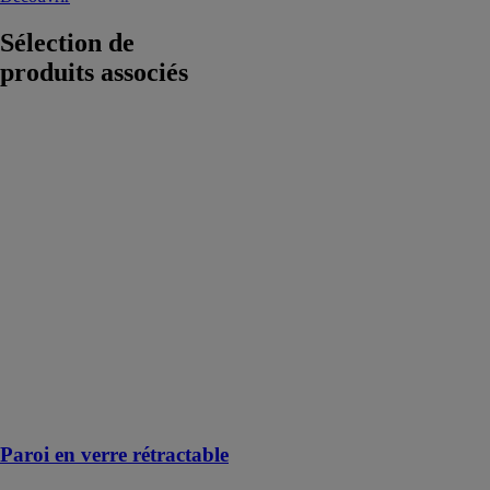
Sélection de
produits associés
Paroi en verre
rétractable
GLASS
PARTNERS
SOLUTIONS
La paroi en
verre
rétractable est
une solution
moderne et
innovante
comme
alternative à la
délimitation des
open-spaces
Paroi en verre rétractable