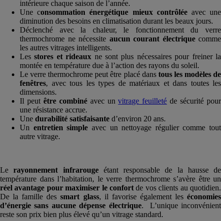
intérieure chaque saison de l’année.
Une c
onsommation énergétique mieux contrôlée
avec un
diminution des besoins en climatisation durant les beaux jours.
Déclenché avec la chaleur, le fonctionnement du verre
thermochrome ne nécessite
aucun courant électrique
comme
les autres vitrages intelligents.
Les
stores et rideaux
ne sont plus nécessaires pour freiner l
montée en température due à l’action des rayons du soleil.
Le verre thermochrome peut être placé dans
tous les modèles d
fenêtres
, avec tous les types de matériaux et dans toutes les
dimensions.
Il peut
être combiné
avec un
vitrage feuilleté
de sécurité pou
une résistance accrue.
Une
durabilité satisfaisante
d’environ 20 ans.
Un
entretien simple
avec un nettoyage régulier comme tout
autre vitrage.
Le
rayonnement infrarouge
étant responsable de la hausse de
température dans l’habitation, le verre thermochrome s’avère être un
réel avantage pour maximiser le confort
de vos clients au quotidien.
De la famille des
smart glass
, il favorise également les
économie
d’énergie sans aucune dépense électrique
. L’unique inconvénien
reste son prix bien plus élevé qu’un vitrage standard.