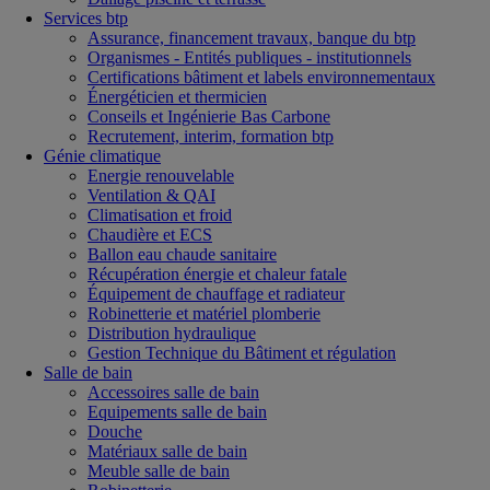
Services btp
Assurance, financement travaux, banque du btp
Organismes - Entités publiques - institutionnels
Certifications bâtiment et labels environnementaux
Énergéticien et thermicien
Conseils et Ingénierie Bas Carbone
Recrutement, interim, formation btp
Génie climatique
Energie renouvelable
Ventilation & QAI
Climatisation et froid
Chaudière et ECS
Ballon eau chaude sanitaire
Récupération énergie et chaleur fatale
Équipement de chauffage et radiateur
Robinetterie et matériel plomberie
Distribution hydraulique
Gestion Technique du Bâtiment et régulation
Salle de bain
Accessoires salle de bain
Equipements salle de bain
Douche
Matériaux salle de bain
Meuble salle de bain