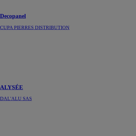
d’intérieur
Decopanel
CUPA PIERRES DISTRIBUTION
ALYSÉE
DAL'ALU
SAS
La marquise
DAL’ALU
pour un accueil
chaleureux
ALYSÉE
DAL'ALU SAS
larcore® A2 6
mm
ALUCOIL
Panneau nid
d'abeille en