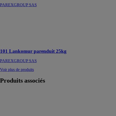
PAREXGROUP SAS
101 Lankomur
parenduit 25kg
PAREXGROUP
SAS
Ragréage mural
en pâte
101 Lankomur parenduit 25kg
PAREXGROUP SAS
Voir plus de produits
Produits
associés
OCEANIC
GRESMANC
GROUP
Le design du
revêtement de