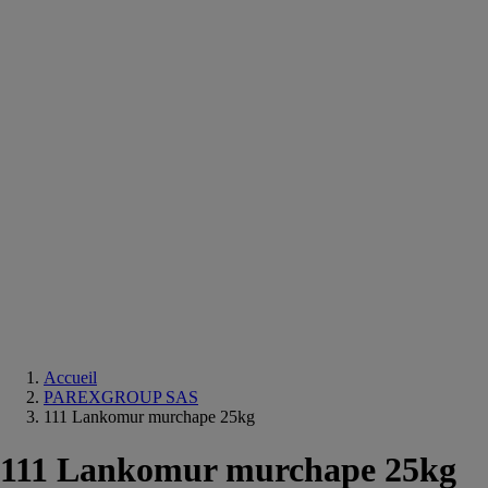
Equipements
salle
de
bain
Douche
Matériaux
salle
de
bain
Meuble
salle
de
bain
Robinetterie
Techniques
sanitaires
Accueil
PAREXGROUP SAS
111 Lankomur murchape 25kg
111 Lankomur murchape 25kg