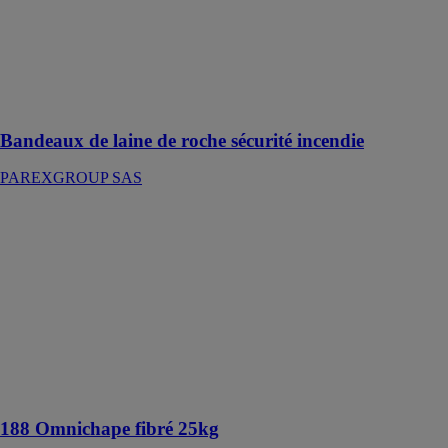
en laine de
roche utilisée
comme
protection
incendie en
façade
Bandeaux de laine de roche sécurité incendie
PAREXGROUP SAS
188
Omnichape
fibré 25kg
PAREXGROUP
SAS
Enduit de
ragréage et de
dressage p3
fibré - 5 à 40
mm
188 Omnichape fibré 25kg