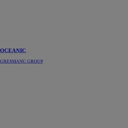
sol OCEANIC
simule une
élégante
finition en
marbre blanc
avec des veines
dans des tons
de cobalt
OCEANIC
GRESMANC GROUP
Decopanel
CUPA
PIERRES
DISTRIBUTION
Decopanel est
un panneau qui
apporte une
combinaison
lumineuse et
élégante pour
les projets