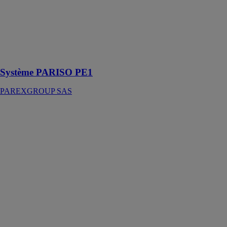
enterrées, en
complément du
système
d’isolation
extérieure des
façades
Système PARISO PE1
PAREXGROUP SAS
770 Lankorep
fin rapide 25kg
PAREXGROUP
SAS
Mortier de
réparation fibré
à retrait
compensé
retarde
considérablement
la progression
de la
carbonatation