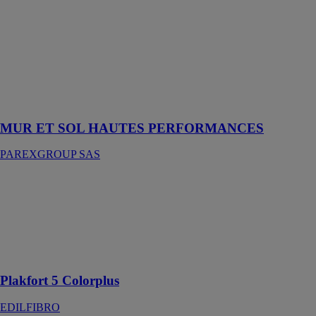
MUR ET SOL
HAUTES
PERFORMANCES
PAREXGROUP
SAS
Colle en pâte
améliorée
MUR ET SOL HAUTES PERFORMANCES
PAREXGROUP SAS
Plakfort 5
Colorplus
EDILFIBRO
Plaques
profilées en
fibres ciment
Plakfort 5 Colorplus
EDILFIBRO