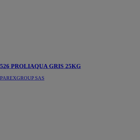
PROLIAQUA
GRIS 25KG
PAREXGROUP
SAS
Mortier-colle
amélioré
spécial piscine
et locaux
humides
526 PROLIAQUA GRIS 25KG
PAREXGROUP SAS
Système
PARISO PE1
PAREXGROUP
SAS
Système pour
l’Isolation
Thermique
Extérieure des
parois semi-