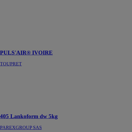
IVOIRE
TOUPRET
Plus besoin de
mélange sur
vos chantiers,
gagnez du
temps !
PULS'AIR® IVOIRE
TOUPRET
405 Lankoform
dw 5kg
PAREXGROUP
SAS
Imperméabilisation
étanchéité
405 Lankoform dw 5kg
PAREXGROUP SAS