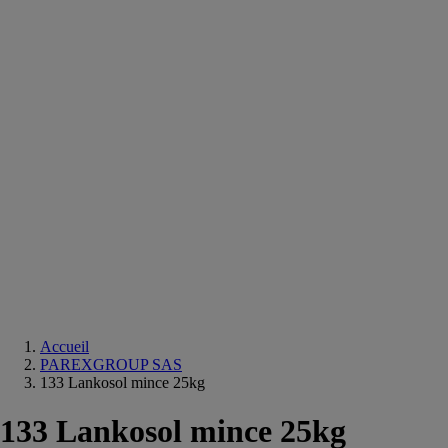
Equipements
salle
de
bain
Douche
Matériaux
salle
de
bain
Meuble
salle
de
bain
Robinetterie
Techniques
sanitaires
Accueil
PAREXGROUP SAS
133 Lankosol mince 25kg
133 Lankosol mince 25kg