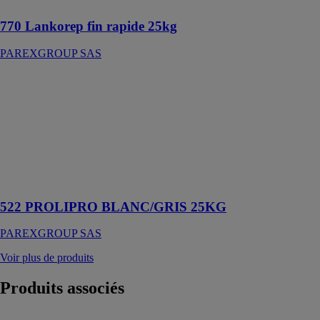
770 Lankorep fin rapide 25kg
PAREXGROUP SAS
522
PROLIPRO
BLANC/GRIS
25KG
PAREXGROUP
SAS
Mortier-colle
amélioré
522 PROLIPRO BLANC/GRIS 25KG
PAREXGROUP SAS
Voir plus de produits
Produits
associés
PULS'AIR®