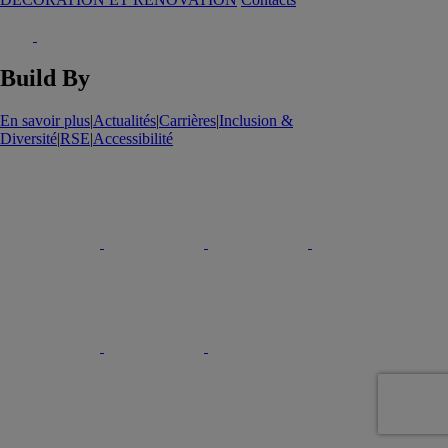
Build By
En savoir plus
|
Actualités
|
Carrières
|
Inclusion &
Diversité
|
RSE
|
Accessibilité