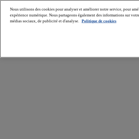
Nous utilisons des cookies pour analyser et améliorer notre service, pour améli
expérience numérique. Nous partageons également des informations sur votre u
médias sociaux, de publicité et d'analyse.
Politique de cookies
Batiradio
Articles
&
expertises
Construction
Tech,
IT,
start-
up
Génie
climatique
Gros
œuvre,
structure
et
enveloppe
Hors
site