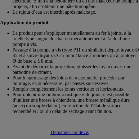
électrique, 5 min à la bétonnière ou au bac malaxeur de pompe à
projeter, afin d’obtenir une pâte homogène.
Le rajout d’eau est interdit après malaxage.
Application du produit
Le produit peut s’appliquer manuellement au fer à joints, à la
truelle type langue de chat ou mécaniquement à l’aide d’une
pompe à vis.
Passage à la pompe à vis (type P11 ou similaire) départ tuyaux Ø
35 et à suivre tuyaux Ø 25 mini / lance à mortiers ou à jointoyer
Ø de buse ≥ à 8 mm.
Avant de démarrer la projection, graisser les tuyaux avec une
barbotine de ciment.
Pour le garnissage des joints de maçonnerie, procéder par
bourrage, et, si nécessaire, par passes successives.
Remplir complètement les joints verticaux et horizontaux.
Pour obtenir une finition « rustique » du joint, il est possible
d’utiliser une brosse à chiendent, une brosse métallique dure
(acier) ou souple (laiton) en fonction de l’état de surface
recherché et / ou du délai de séchage avant finition.
Demander un devis