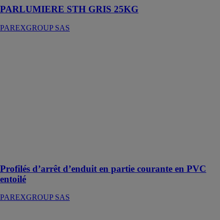
PARLUMIERE STH GRIS 25KG
PAREXGROUP SAS
Profilés d’arrêt
d’enduit en
partie courante
en PVC entoilé
PAREXGROUP
SAS
Profilés d’arrêt
d’enduit en
partie courante
en PVC entoilé
pour systèmes
PARISO
Profilés d’arrêt d’enduit en partie courante en PVC
entoilé
PAREXGROUP SAS
526