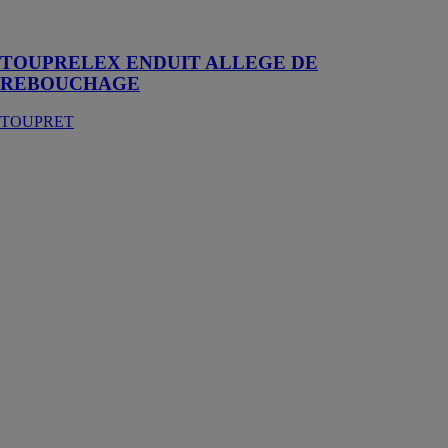
surfaces
extérieures
TOUPRELEX ENDUIT ALLEGE DE
REBOUCHAGE
TOUPRET
CELLULOSIQUE
- COLLAGE
ET
REBOUCHAGE
TOUPRET
Le
CELLULOSIQUE
- COLLAGE
ET
REBOUCHAGE
est un enduit
manuel pour
l'intérieur,
adapté au
rebouchage, à
la fixation et au