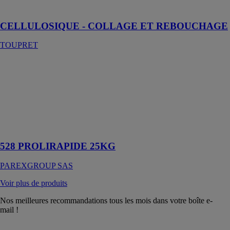
collage
CELLULOSIQUE - COLLAGE ET REBOUCHAGE
TOUPRET
528
PROLIRAPIDE
25KG
PAREXGROUP
SAS
Mortier-colle
amélioré rapide
528 PROLIRAPIDE 25KG
PAREXGROUP SAS
Voir plus de produits
Nos meilleures recommandations tous les mois dans votre boîte e-
mail !