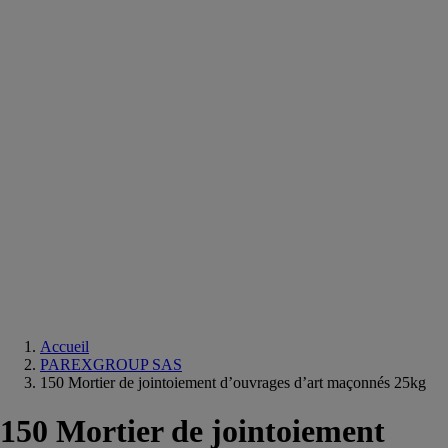
Equipements
salle
de
bain
Douche
Matériaux
salle
de
bain
Meuble
salle
de
bain
Robinetterie
Techniques
sanitaires
Accueil
PAREXGROUP SAS
150 Mortier de jointoiement d’ouvrages d’art maçonnés 25kg
150 Mortier de jointoiement