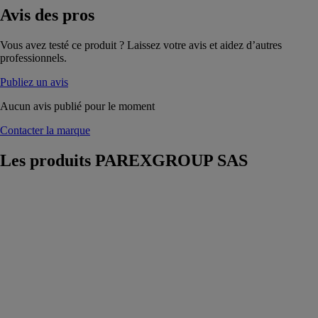
Avis
des pros
Vous avez testé ce produit ? Laissez votre avis et aidez d’autres
professionnels.
Publiez un avis
Aucun avis publié pour le moment
Contacter la marque
Les produits
PAREXGROUP SAS
PARLUMIERE
STH GRIS
25KG
PAREXGROUP
SAS
Sous-enduit
spécial
traitement de
l'humidité