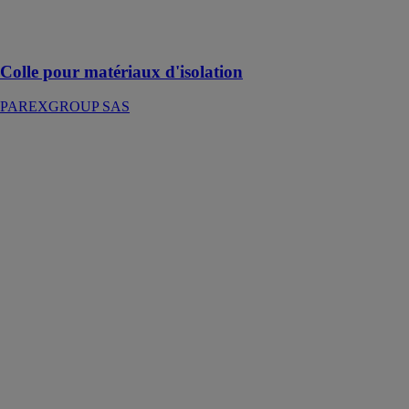
supports neufs
ou en
rénovation
Colle pour matériaux d'isolation
PAREXGROUP SAS
TOUPRELEX
ENDUIT
ALLEGE DE
REBOUCHAGE
TOUPRET
Le
TOUPRELEX
ENDUIT
ALLEGE DE
REBOUCHAGE
est utilisé pour
réparer et
reboucher les
irrégularités ou
trous dans les
murs et