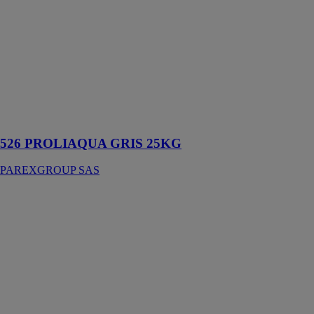
PROLIAQUA
GRIS 25KG
PAREXGROUP
SAS
Mortier-colle
amélioré
spécial piscine
et locaux
humides
526 PROLIAQUA GRIS 25KG
PAREXGROUP SAS
113 Lankomur
ertomur 25kg
PAREXGROUP
SAS
Ragréage mural
en poudre
permet
d’exécuter des
reprises de