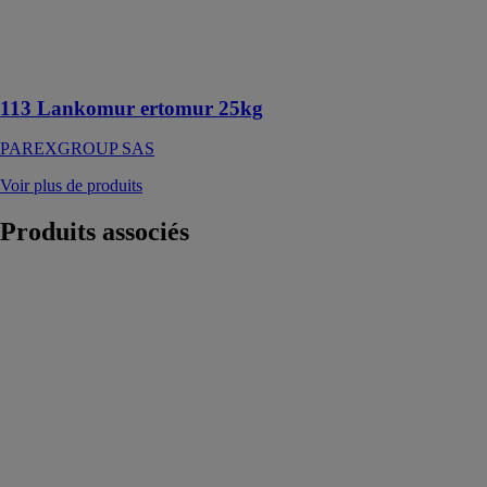
faibles
épaisseurs
allant de 2 à 10
mm
113 Lankomur ertomur 25kg
PAREXGROUP SAS
Voir plus de produits
Produits
associés
Colle pour
matériaux
d'isolation
PAREXGROUP
SAS
Colle en
poudre
employée pour
son pouvoir
adhérent sur