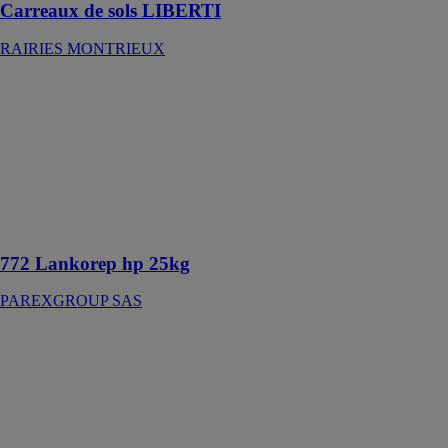
Carreaux de sols LIBERTI
RAIRIES MONTRIEUX
772 Lankorep
hp 25kg
PAREXGROUP
SAS
Mortier de
réparation fin
r4 à retrait
compensé
772 Lankorep hp 25kg
PAREXGROUP SAS
1001
Lankomur fin
gris
PAREXGROUP
SAS
Ragréage mural