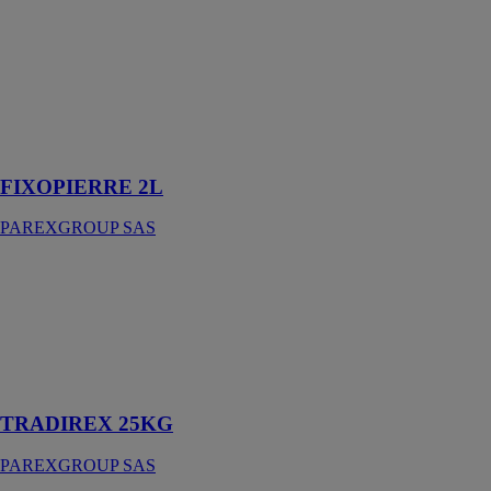
FIXOPIERRE
2L
PAREXGROUP
SAS
Résine pour les
façades neuves
et anciennes
FIXOPIERRE 2L
PAREXGROUP SAS
TRADIREX
25KG
PAREXGROUP
SAS
Corps d'enduit
traditionnel
TRADIREX 25KG
PAREXGROUP SAS