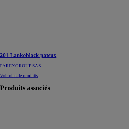
201
Lankoblack
pateux
PAREXGROUP
SAS
Enduit
bitumineux
d’imperméabilisation
201 Lankoblack pateux
PAREXGROUP SAS
Voir plus de produits
Produits
associés
JACKOBOARD®
S-Kit
JACKON
INSULATION
GMBH