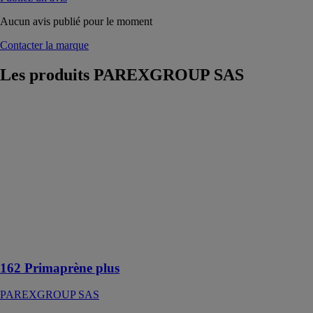
Aucun avis publié pour le moment
Contacter la marque
Les produits
PAREXGROUP SAS
162 Primaprène
plus
PAREXGROUP
SAS
Primaire
d’accrochage
destiné à créer
un pont
d’adhérence sur
supports lisses
ou fermés
162 Primaprène plus
PAREXGROUP SAS