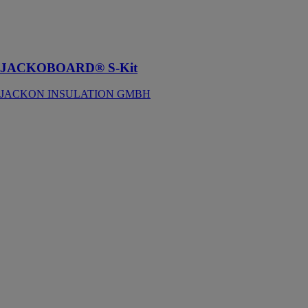
Donnez une
nouvelle forme
à votre salle de
bain
JACKOBOARD® S-Kit
JACKON INSULATION GMBH
Carreaux de
sols LIBERTI
RAIRIES
MONTRIEUX
Un univers
adapté à l’épure
tant au sol que
sur les murs de
cuisines et de
salles de bains,
sophistiquées
selon les envies
avec des frises
intemporelles