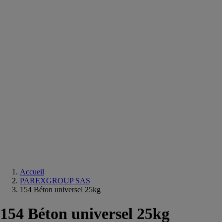
Equipements
salle
de
bain
Douche
Matériaux
salle
de
bain
Meuble
salle
de
bain
Robinetterie
Techniques
sanitaires
Accueil
PAREXGROUP SAS
154 Béton universel 25kg
154 Béton universel 25kg